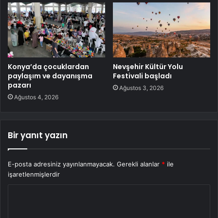
Konya’da çocuklardan
Nevşehir Kültür Yolu
paylaşım ve dayanışma
Festivali başladı
pazarı
Ağustos 3, 2026
Ağustos 4, 2026
Bir yanıt yazın
E-posta adresiniz yayınlanmayacak.
Gerekli alanlar
*
ile
işaretlenmişlerdir
Y
o