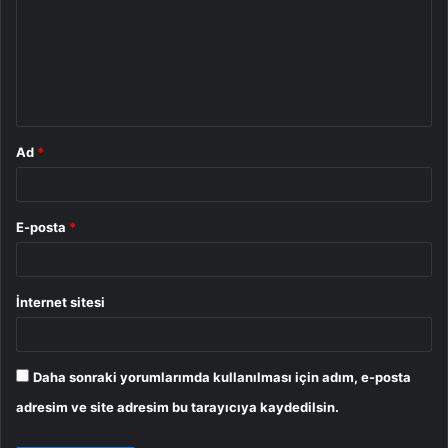
r
u
m
*
Ad
*
E-posta
*
İnternet sitesi
Daha sonraki yorumlarımda kullanılması için adım, e-posta
adresim ve site adresim bu tarayıcıya kaydedilsin.