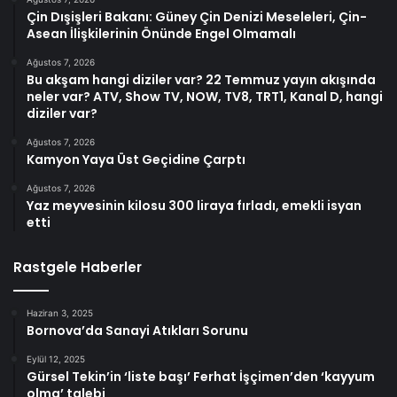
Çin Dışişleri Bakanı: Güney Çin Denizi Meseleleri, Çin-
Asean İlişkilerinin Önünde Engel Olmamalı
Ağustos 7, 2026
Bu akşam hangi diziler var? 22 Temmuz yayın akışında
neler var? ATV, Show TV, NOW, TV8, TRT1, Kanal D, hangi
diziler var?
Ağustos 7, 2026
Kamyon Yaya Üst Geçidine Çarptı
Ağustos 7, 2026
Yaz meyvesinin kilosu 300 liraya fırladı, emekli isyan
etti
Rastgele Haberler
Haziran 3, 2025
Bornova’da Sanayi Atıkları Sorunu
Eylül 12, 2025
Gürsel Tekin’in ‘liste başı’ Ferhat İşçimen’den ‘kayyum
olma’ talebi