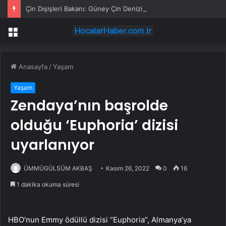
Çin Dışişleri Bakanı: Güney Çin Denizi Meseleleri, Çin-Asean İlişkilerinin Önünde Engel Olmamalı
Menü
Anasayfa
/
Yaşam
Yaşam
Zendaya’nın başrolde
olduğu ‘Euphoria’ dizisi
uyarlanıyor
ÜMMÜGÜLSÜM AKBAŞ
Kasım 26, 2022
0
16
1 dakika okuma süresi
HBO’nun Emmy ödüllü dizisi “Euphoria”, Almanya’ya