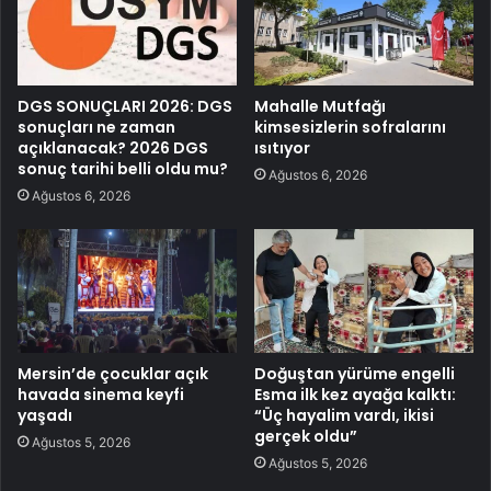
DGS SONUÇLARI 2026: DGS
Mahalle Mutfağı
sonuçları ne zaman
kimsesizlerin sofralarını
açıklanacak? 2026 DGS
ısıtıyor
sonuç tarihi belli oldu mu?
Ağustos 6, 2026
Ağustos 6, 2026
Mersin’de çocuklar açık
Doğuştan yürüme engelli
havada sinema keyfi
Esma ilk kez ayağa kalktı:
yaşadı
“Üç hayalim vardı, ikisi
gerçek oldu”
Ağustos 5, 2026
Ağustos 5, 2026