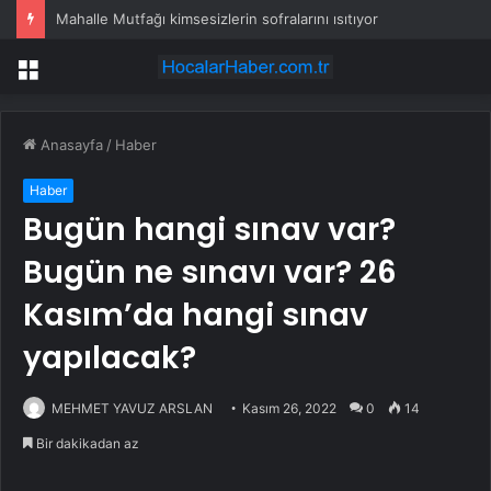
Mahalle Mutfağı kimsesizlerin sofralarını ısıtıyor
Menü
Anasayfa
/
Haber
Haber
Bugün hangi sınav var?
Bugün ne sınavı var? 26
Kasım’da hangi sınav
yapılacak?
MEHMET YAVUZ ARSLAN
Kasım 26, 2022
0
14
Bir dakikadan az