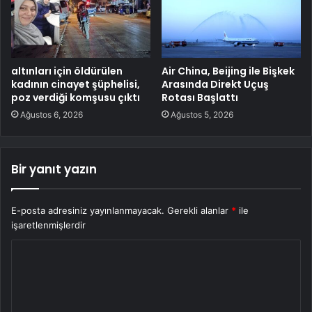
altınları için öldürülen
Air China, Beijing ile Bişkek
kadının cinayet şüphelisi,
Arasında Direkt Uçuş
poz verdiği komşusu çıktı
Rotası Başlattı
Ağustos 6, 2026
Ağustos 5, 2026
Bir yanıt yazın
E-posta adresiniz yayınlanmayacak.
Gerekli alanlar
*
ile
işaretlenmişlerdir
Y
o
r