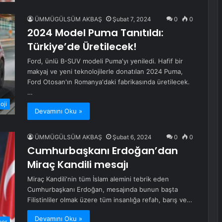
ÜMMÜGÜLSÜM AKBAŞ
Şubat 7, 2024
0
0
2024 Model Puma Tanıtıldı:
Türkiye’de Üretilecek!
Ford, ünlü B-SUV modeli Puma'yı yeniledi. Hafif bir
makyaj ve yeni teknolojilerle donatılan 2024 Puma,
Ford Otosan'ın Romanya'daki fabrikasında üretilecek.
…
oji
Devamını Oku »
ÜMMÜGÜLSÜM AKBAŞ
Şubat 6, 2024
0
0
Cumhurbaşkanı Erdoğan’dan
Miraç Kandili mesajı
Miraç Kandili'nin tüm İslam alemini tebrik eden
Cumhurbaşkanı Erdoğan, mesajında ​​bunun başta
Filistinliler olmak üzere tüm insanlığa refah, barış ve…
Devamını Oku »
ber