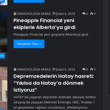
ÜMMÜGÜLSÜM AKBAŞ
Şubat 6, 2024
0
0
Pineapple Financial yeni
ekiplerle Alberta’ya girdi
Pineapple Financial yeni gruplarla Alberta'ya girdi
Devamını Oku »
omi
ÜMMÜGÜLSÜM AKBAŞ
Şubat 6, 2024
0
0
Depremzedelerin Hatay hasreti:
“Yıkılsa da Hatay’a dönmek
istiyoruz”
HATAY'da yaşanan depremin ardından ailesiyle birlikte
Aksaray'da yaşayan Mehmet Emiroğlu (40), "Aradan 1
yıl geçmesine rağmen unutamıyor, atlatamıyoruz.