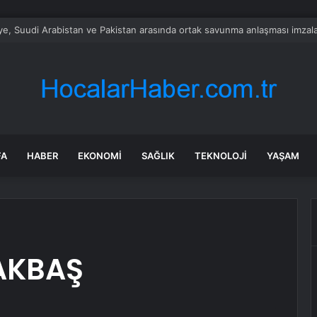
alımında ÖTV düzenlemesi: Vatandaşlar bayilere akın etti
FA
HABER
EKONOMI
SAĞLIK
TEKNOLOJI
YAŞAM
AKBAŞ