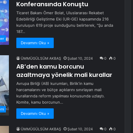
Konferansında Konuştu
Ticaret Bakanı Ömer Bolat, Uluslararası Rekabet
Edebilirliği Geliştirme Eki (UR-GE) kapsamında 216
kuruluşun 619 proje sunduğunu belirterek, "Şu anda
187…
ber
Devamını Oku »
ÜMMÜGÜLSÜM AKBAŞ
Şubat 10, 2024
0
0
AB’den kamu borcunu
azaltmaya yönelik mali kurallar
Avrupa Birliği (AB) kurumları, Birlik'in kamu
harcamalarını ve bütçe açıklarını sınırlayan mali
kurallarında reform yapılması konusunda uzlaştı.
Komite, kamu borcunun…
omi
Devamını Oku »
ÜMMÜGÜLSÜM AKBAŞ
Şubat 10, 2024
0
0