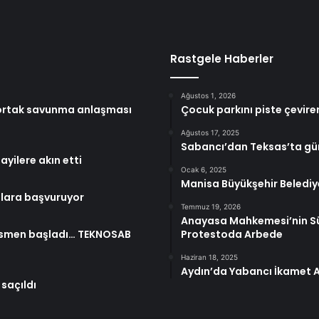
Rastgele Haberler
Ağustos 1, 2026
a ortak savunma anlaşması
Çocuk parkını piste çevire
Ağustos 17, 2025
Sabancı’dan Teksas’ta güne
yilere akın etti
Ocak 6, 2025
Manisa Büyükşehir Belediye
ollara başvuruyor
Temmuz 19, 2026
Anayasa Mahkemesi’nin Sü
esmen başladı… TEKNOSAB
Protestoda Arbede
Haziran 18, 2025
Aydın’da Yabancı İkamet A
 saçıldı