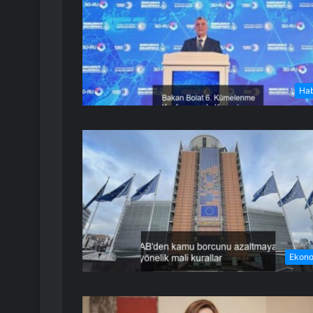
Ha
Ekon