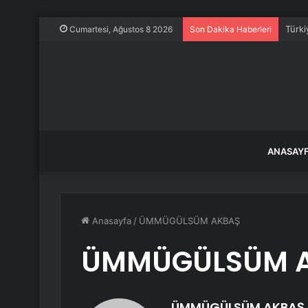
Araç 
Cumartesi, Ağustos 8 2026
Son Dakika Haberleri
ANASAY
Anasayfa
/
ÜMMÜGÜLSÜM AKBAŞ
ÜMMÜGÜLSÜM 
ÜMMÜGÜLSÜM AKBAŞ