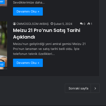
ber
Sevdiklerimize daha…
Devamını Oku »
ÜMMÜGÜLSÜM AKBAŞ
Şubat 5, 2024
0
1
Meizu 21 Pro’nun Satış Tarihi
Açıklandı
Meizu'nun geliştirdiği yeni amiral gemisi Meizu 21
Pro'nun lansman ve satış tarihi belli oldu. İşte
telefonun teknik özellikleri...
Devamını Oku »
oji
Sonraki sayfa