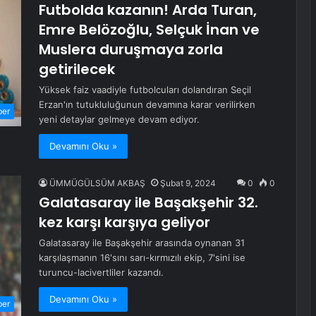
Futbolda kazanın! Arda Turan,
Emre Belözoğlu, Selçuk İnan ve
Muslera duruşmaya zorla
getirilecek
Yüksek faiz vaadiyle futbolcuları dolandıran Seçil
Erzan'ın tutukluluğunun devamına karar verilirken
ber
yeni detaylar gelmeye devam ediyor.
Devamını Oku »
ÜMMÜGÜLSÜM AKBAŞ
Şubat 9, 2024
0
0
Galatasaray ile Başakşehir 32.
kez karşı karşıya geliyor
Galatasaray ile Başakşehir arasında oynanan 31
karşılaşmanın 16'sını sarı-kırmızılı ekip, 7'sini ise
turuncu-lacivertliler kazandı.
Devamını Oku »
ber