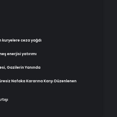
n kuryelere ceza yağdı
ş enerjisi yatırımı
si, Gazilerin Yanında
resiz Nafaka Kararına Karşı Düzenlenen
rtışı