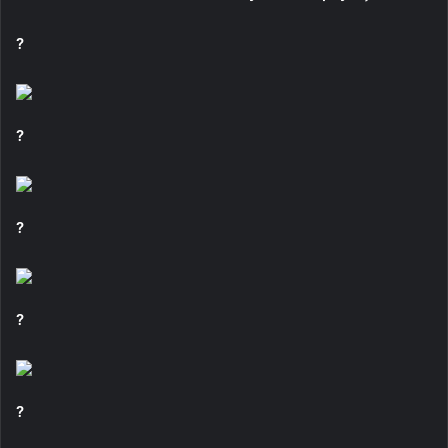
?
?
?
?
?