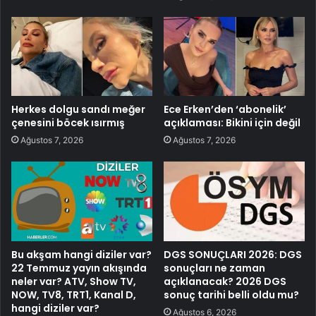
Herkes dolgu sandı meğer
Ece Erken’den ‘abonelik’
çenesini böcek ısırmış
açıklaması: Bikini için değil
Ağustos 7, 2026
Ağustos 7, 2026
Bu akşam hangi diziler var?
DGS SONUÇLARI 2026: DGS
22 Temmuz yayın akışında
sonuçları ne zaman
neler var? ATV, Show TV,
açıklanacak? 2026 DGS
NOW, TV8, TRT1, Kanal D,
sonuç tarihi belli oldu mu?
hangi diziler var?
Ağustos 6, 2026