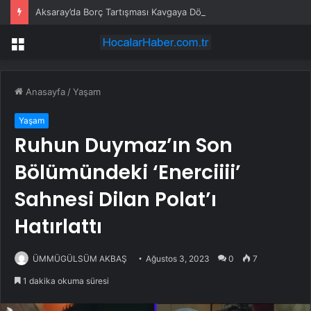
Aksaray’da Borç Tartışması Kavgaya Dönüştü
Menü
Anasayfa
/
Yaşam
Yaşam
Ruhun Duymaz’ın Son
Bölümündeki ‘Enerciiii’
Sahnesi Dilan Polat’ı
Hatırlattı
ÜMMÜGÜLSÜM AKBAŞ
Ağustos 3, 2023
0
7
1 dakika okuma süresi