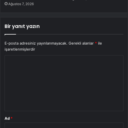
Ağustos 7, 2026
Bir yanıt yazın
E-posta adresiniz yayınlanmayacak.
Gerekli alanlar
*
ile
işaretlenmişlerdir
Y
o
r
u
m
*
Ad
*