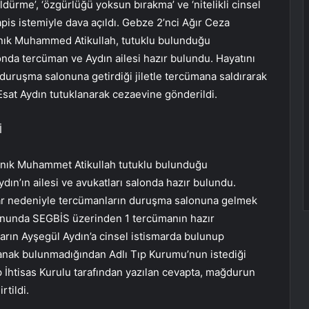
dürme’, ‘özgürlüğü yoksun bırakma’ ve ‘nitelikli cinsel
apis istemiyle dava açıldı. Gebze 2’nci Ağır Ceza
nık Muhammed Atikullah, tutuklu bulunduğu
onda tercüman ve Aydın ailesi hazır bulundu. Hayatını
duruşma salonuna getirdiği jiletle tercümana saldırarak
Esat Aydın tutuklanarak cezaevine gönderildi.
İ
anık Muhammet Atikullah tutuklu bulunduğu
ın’ın ailesi ve avukatları salonda hazır bulundu.
ar nedeniyle tercümanların duruşma salonuna gelmek
lonunda SEGBİS üzerinden 1 tercümanın hazır
rın Ayşegül Aydın’a cinsel istismarda bulunup
tanak bulunmadığından Adlı Tıp Kurumu’nun istediği
ıp İhtisas Kurulu tarafından yazılan cevapta, mağdurun
rtildi.