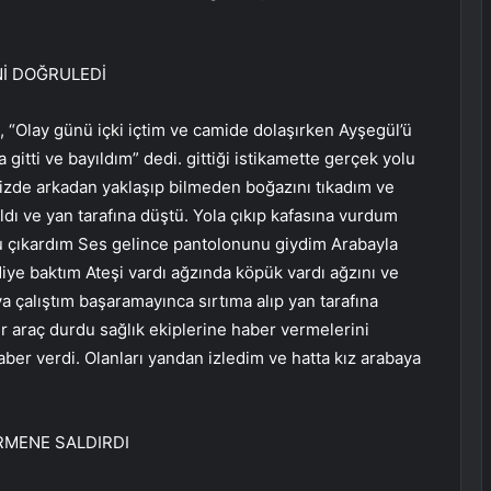
Nİ DOĞRULEDİ
, “Olay günü içki içtim ve camide dolaşırken Ayşegül’ü
gitti ve bayıldım” dedi. gittiği istikamette gerçek yolu
imizde arkadan yaklaşıp bilmeden boğazını tıkadım ve
dı ve yan tarafına düştü. Yola çıkıp kafasına vurdum
 çıkardım Ses gelince pantolonunu giydim Arabayla
iye baktım Ateşi vardı ağzında köpük vardı ağzını ve
a çalıştım başaramayınca sırtıma alıp yan tarafına
 bir araç durdu sağlık ekiplerine haber vermelerini
e haber verdi. Olanları yandan izledim ve hatta kız arabaya
RMENE SALDIRDI