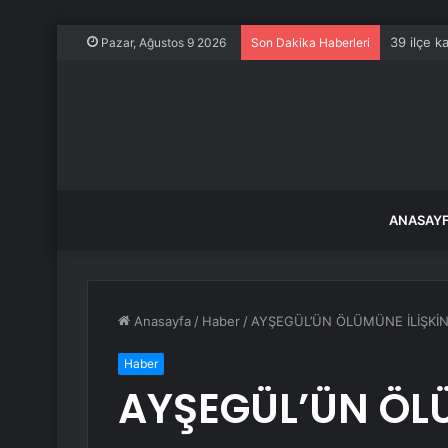
39 ilçe k
Pazar, Ağustos 9 2026
Son Dakika Haberleri
ANASAY
Anasayfa
/
Haber
/
AYŞEGÜL’ÜN ÖLÜMÜNE İLİŞKİ
Haber
AYŞEGÜL’ÜN ÖLÜ