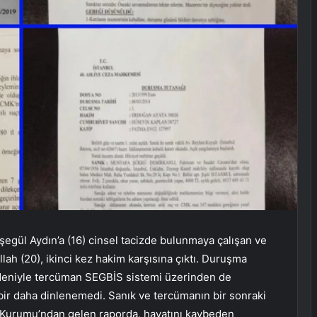
egül Aydın’a (16) cinsel tacizde bulunmaya çalışan ve
ah (20), ikinci kez hakim karşısına çıktı. Duruşma
deniyle tercüman SEGBİS sistemi üzerinden de
 bir daha dinlenemedi. Sanık ve tercümanın bir sonraki
ıp Kurumu’ndan gelen raporda, hayatını kaybeden