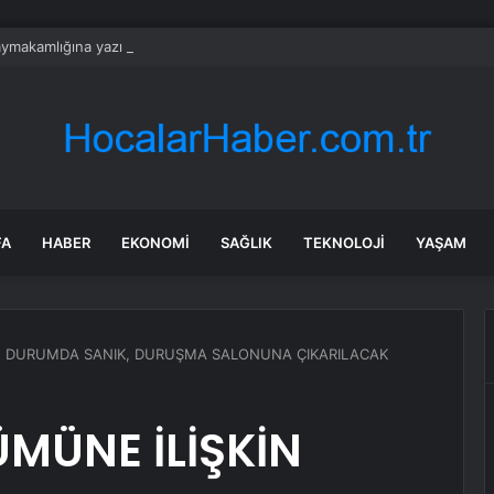
aymakamlığına yazı gönderildi: İstanbul’da okullarda mescid kararı
FA
HABER
EKONOMI
SAĞLIK
TEKNOLOJI
YAŞAM
N DURUMDA SANIK, DURUŞMA SALONUNA ÇIKARILACAK
MÜNE İLİŞKİN