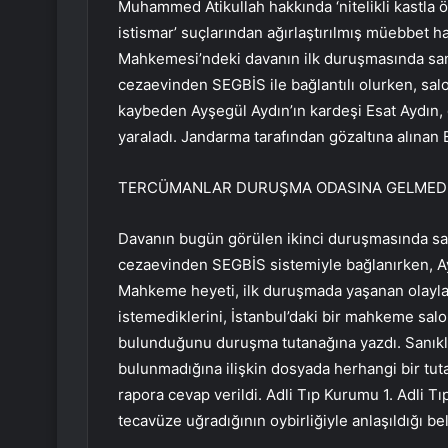
Muhammed Atikullah hakkında ‘nitelikli kastla öl
istismar’ suçlarından ağırlaştırılmış müebbet h
Mahkemesi’ndeki davanın ilk duruşmasında sa
cezaevinden SEGBİS ile bağlantılı olurken, sal
kaybeden Ayşegül Aydın’ın kardeşi Esat Aydın, 
yaraladı. Jandarma tarafından gözaltına alınan 
TERCÜMANLAR DURUŞMA ODASINA GELMED
Davanın bugün görülen ikinci duruşmasında s
cezaevinden SEGBİS sistemiyle bağlanırken, Ayd
Mahkeme heyeti, ilk duruşmada yaşanan olayl
istemediklerini, İstanbul’daki bir mahkeme sa
bulunduğunu duruşma tutanağına yazdı. Sanıkla
bulunmadığına ilişkin dosyada herhangi bir tu
rapora cevap verildi. Adli Tıp Kurumu 1. Adli T
tecavüze uğradığının oybirliğiyle anlaşıldığı beli