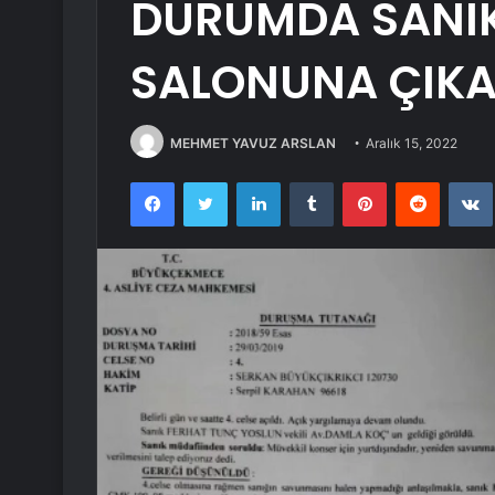
DURUMDA SANI
SALONUNA ÇIKA
MEHMET YAVUZ ARSLAN
Aralık 15, 2022
Facebook
Twitter
LinkedIn
Tumblr
Pinterest
Reddit