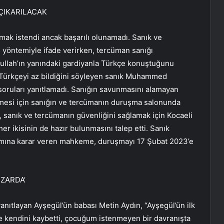
ÇIKARILACAK
ak istendi ancak başarılı olunamadı. Sanık ve
yöntemiyle ifade verirken, tercüman sanığı
kullah’ın yanındaki gardiyanla Türkçe konuştuğunu
 Türkçeyi az bildiğini söyleyen sanık Muhammed
 soruları yanıtlamadı. Sanığın savunmasını alamayan
lmesi için sanığın ve tercümanın duruşma salonunda
 sanık ve tercümanın güvenliğini sağlamak için Kocaeli
her ikisinin de hazır bulunmasını talep etti. Sanık
amına karar veren mahkeme, duruşmayı 17 Şubat 2023’e
ZARDA’
anıtlayan Ayşegül’ün babası Metin Aydın, “Ayşegül’ün ilk
kendini kaybetti, çocuğum istenmeyen bir davranışta