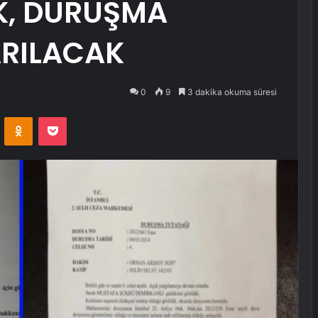
K, DURUŞMA
RILACAK
0
9
3 dakika okuma süresi
VKontakte
Odnoklassniki
Pocket