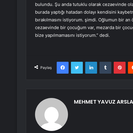
bulundu. Şu anda tutuklu olarak cezaevinde ola
burada yaptığı hatadan dolayı kendisini kaybe
bırakılmasını istiyorum. şimdi. Oğlumun bir an
cezaevinde bir çocuğum var, mezarda bir çocuğ
bize yapılmamasını istiyorum.” dedi.
Facebook
Twitter
LinkedIn
Tumblr
Pint
Paylaş
MEHMET YAVUZ ARSL