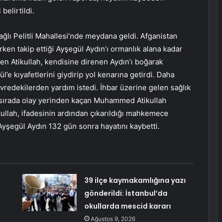
belirtildi.
ğlı Pelitli Mahallesi’nde meydana geldi. Afganistan
ken takip ettiği Ayşegül Aydın’ı ormanlık alana kadar
en Atikullah, kendisine direnen Aydın’ı boğarak
ül’e kıyafetlerini giydirip yol kenarına getirdi. Daha
vredekilerden yardım istedi. İhbar üzerine gelen sağlık
u sırada olay yerinden kaçan Muhammed Atikullah
llah, ifadesinin ardından çıkarıldığı mahkemece
Ayşegül Aydın 132 gün sonra hayatını kaybetti.
39 ilçe kaymakamlığına yazı
gönderildi: İstanbul’da
okullarda mescid kararı
Ağustos 9, 2026