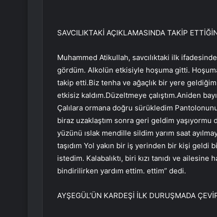
SAVCILIKTAKİ AÇIKLAMASINDA TAKİP ETTİĞİ
Muhammed Atikullah, savcılıktaki ilk ifadesinde
gördüm. Alkolün etkisiyle hoşuma gitti. Hoşuma 
takip etti.Biz tenha ve ağaçlık bir yere geldiğ
etkisiz kaldım.Düzeltmeye çalıştım.Aniden bayıl
Çalılara ormana doğru sürükledim Pantolonunu
biraz uzaklaştım sonra geri geldim yaşıyormu d
yüzünü ıslak mendille sildim yarım saat ayılmay
taşıdım Yol yakın bir iş yerinden bir kişi geldi
istedim. Kalabalıktı, biri kızı tanıdı ve ailesin
bindirilirken yardım ettim. ettim” dedi.
AYŞEGÜL’ÜN KARDEŞİ İLK DURUŞMADA ÇEVİ