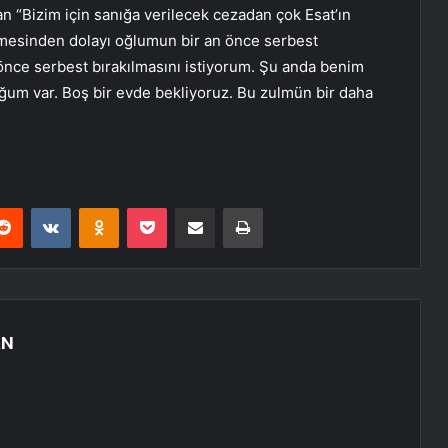
n “Bizim için sanığa verilecek cezadan çok Esat’ın
tmesinden dolayı oğlumun bir an önce serbest
 önce serbest bırakılmasını istiyorum. Şu anda benim
um var. Boş bir evde bekliyoruz. Bu zulmün bir daha
erest
Reddit
VKontakte
Odnoklassniki
Pocket
E-Posta ile paylaş
Yazdır
AN