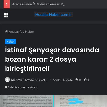
Araç alımında ÖTV düzenlemesi: Vatandaşlar bayilere akın etti
Menü
Anasayfa
/
Haber
Haber
İstinaf Şenyaşar davasında
bozan karar: 2 dosya
birleştirilmeli
MEHMET YAVUZ ARSLAN
Aralık 15, 2022
0
6
1 dakika okuma süresi