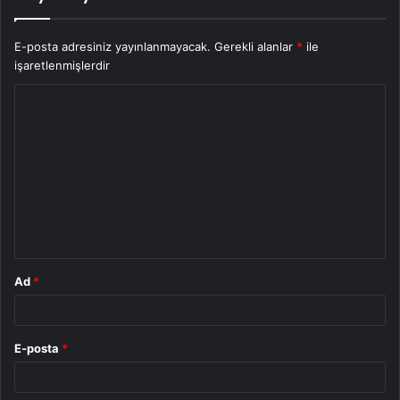
E-posta adresiniz yayınlanmayacak.
Gerekli alanlar
*
ile
işaretlenmişlerdir
Y
o
r
u
m
*
Ad
*
E-posta
*