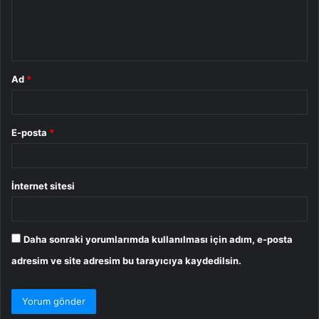
m
*
Ad
*
E-posta
*
İnternet sitesi
Daha sonraki yorumlarımda kullanılması için adım, e-posta
adresim ve site adresim bu tarayıcıya kaydedilsin.