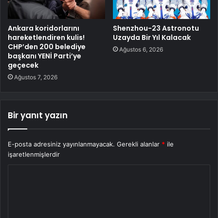
Ankara koridorlarını
Shenzhou-23 Astronotu
hareketlendiren kulis!
Uzayda Bir Yıl Kalacak
CHP’den 200 belediye
Ağustos 6, 2026
başkanı YENİ Parti’ye
geçecek
Ağustos 7, 2026
Bir yanıt yazın
E-posta adresiniz yayınlanmayacak.
Gerekli alanlar
*
ile
işaretlenmişlerdir
Y
o
r
u