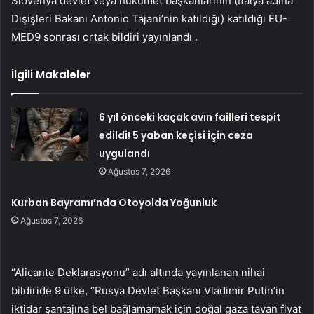
Slovenya devlet veya hükümet başkanlarının (İtalya adına
Dışişleri Bakanı Antonio Tajani’nin katıldığı) katıldığı EU-
MED9 sonrası ortak bildiri yayınlandı .
İlgili Makaleler
6 yıl önceki kaçak avın failleri tespit
edildi! 5 yaban keçisi için ceza
uygulandı
Ağustos 7, 2026
Kurban Bayramı’nda Otoyolda Yoğunluk
Ağustos 7, 2026
“Alicante Deklarasyonu” adı altında yayınlanan nihai
bildiride 9 ülke, “Rusya Devlet Başkanı Vladimir Putin’in
iktidar şantajına bel bağlamamak için doğal gaza tavan fiyat