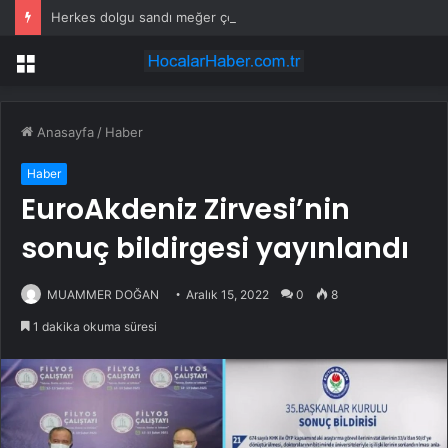
Herkes dolgu sandı meğer çenesini böcek ısırmış
Menü
Anasayfa
/
Haber
Haber
EuroAkdeniz Zirvesi’nin
sonuç bildirgesi yayınlandı
MUAMMER DOĞAN
Aralık 15, 2022
0
8
1 dakika okuma süresi