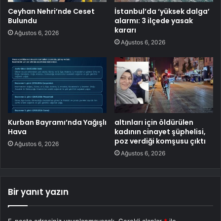
Ceyhan Nehri’nde Ceset
İstanbul’da ‘yüksek dalga’
Bulundu
alarmı: 3 ilçede yasak
kararı
Ağustos 6, 2026
Ağustos 6, 2026
Kurban Bayramı’nda Yağışlı
altınları için öldürülen
Hava
kadının cinayet şüphelisi,
poz verdiği komşusu çıktı
Ağustos 6, 2026
Ağustos 6, 2026
Bir yanıt yazın
E-posta adresiniz yayınlanmayacak.
Gerekli alanlar
*
ile