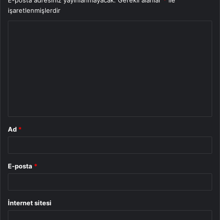
işaretlenmişlerdir
Y
o
r
u
m
*
Ad
*
E-posta
*
İnternet sitesi