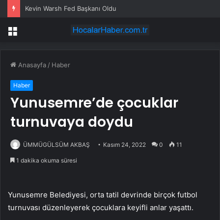
Kevin Warsh Fed Başkanı Oldu
Menü
Anasayfa
/
Haber
Haber
Yunusemre’de çocuklar
turnuvaya doydu
ÜMMÜGÜLSÜM AKBAŞ
Kasım 24, 2022
0
11
1 dakika okuma süresi
Yunusemre Belediyesi, orta tatil devrinde birçok futbol
turnuvası düzenleyerek çocuklara keyifli anlar yaşattı.