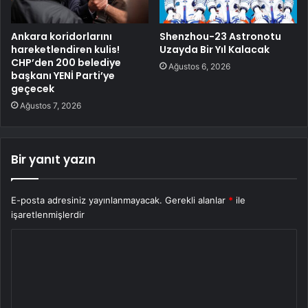
Ankara koridorlarını
Shenzhou-23 Astronotu
hareketlendiren kulis!
Uzayda Bir Yıl Kalacak
CHP’den 200 belediye
Ağustos 6, 2026
başkanı YENİ Parti’ye
geçecek
Ağustos 7, 2026
Bir yanıt yazın
E-posta adresiniz yayınlanmayacak.
Gerekli alanlar
*
ile
işaretlenmişlerdir
Y
o
r
u