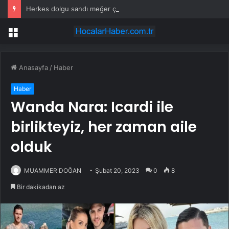
Herkes dolgu sandı meğer çenesini böcek ısırmış
Menü
Anasayfa
/
Haber
Haber
Wanda Nara: Icardi ile
birlikteyiz, her zaman aile
olduk
MUAMMER DOĞAN
Şubat 20, 2023
0
8
Bir dakikadan az