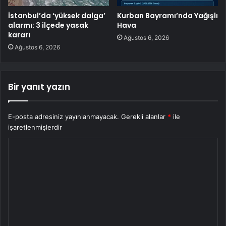
İstanbul’da ‘yüksek dalga’
Kurban Bayramı’nda Yağışlı
alarmı: 3 ilçede yasak
Hava
kararı
Ağustos 6, 2026
Ağustos 6, 2026
Bir yanıt yazın
E-posta adresiniz yayınlanmayacak.
Gerekli alanlar
*
ile
işaretlenmişlerdir
Y
o
r
u
m
*