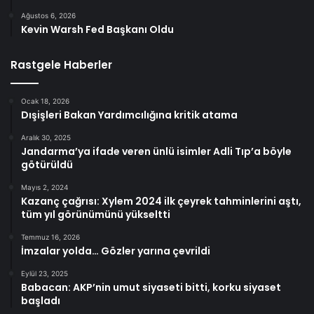
Ağustos 6, 2026
Kevin Warsh Fed Başkanı Oldu
Rastgele Haberler
Ocak 18, 2026
Dışişleri Bakan Yardımcılığına kritik atama
Aralık 30, 2025
Jandarma’ya ifade veren ünlü isimler Adli Tıp’a böyle
götürüldü
Mayıs 2, 2024
Kazanç çağrısı: Xylem 2024 ilk çeyrek tahminlerini aştı,
tüm yıl görünümünü yükseltti
Temmuz 16, 2026
İmzalar yolda… Gözler yarına çevrildi
Eylül 23, 2025
Babacan: AKP’nin umut siyaseti bitti, korku siyaset
başladı