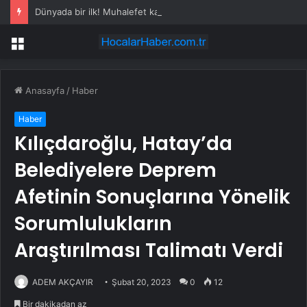
Dünyada bir ilk! Muhalefet kazanmasın diye seçimleri kaldırdı
Menü
Anasayfa
/
Haber
Haber
Kılıçdaroğlu, Hatay’da
Belediyelere Deprem
Afetinin Sonuçlarına Yönelik
Sorumlulukların
Araştırılması Talimatı Verdi
ADEM AKÇAYIR
Şubat 20, 2023
0
12
Bir dakikadan az