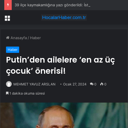
39 ilçe kaymakamlığına yazı gönderildi: İstanbul’da okullarda mescid kararı
Menü
Anasayfa
/
Haber
Haber
Putin’den ailelere ‘en az üç
çocuk’ önerisi!
MEHMET YAVUZ ARSLAN
Ocak 27, 2024
0
0
1 dakika okuma süresi