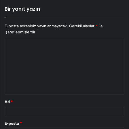
Bir yanıt yazın
E-posta adresiniz yayınlanmayacak.
Gerekli alanlar
*
ile
işaretlenmişlerdir
Y
o
r
u
m
*
Ad
*
E-posta
*