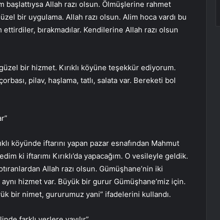
 başlattıysa Allah razı olsun. Ölmüşlerine rahmet
üzel bir uygulama. Allah razı olsun. Alim hoca vardı bu
ttirdiler, bırakmadılar. Kendilerine Allah razı olsun
güzel bir hizmet. Kırıklı köyüne teşekkür ediyorum.
bası, pilav, haşlama, tatlı, salata var. Bereketi bol
ar”
ıklı köyünde iftarını yapan pazar esnafından Mahmut
im ki iftarımı Kırıklı’da yapacağım. O vesileyle geldik.
ptıranlardan Allah razı olsun. Gümüşhane’nin iki
 aynı hizmet var. Büyük bir gurur Gümüşhane’miz için.
k bir nimet, gururumuz yani” ifadelerini kullandı.
de farklı yerlere yayılır”