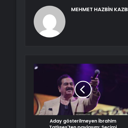
MEHMET HAZBİN KAZB
Aday gösterilmeyen İbrahim
Tatlıses'ten paylaşım: Seçimi