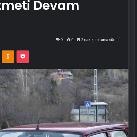
Hizmeti Devam
0
0
2 dakika okuma süresi
VKontakte
Odnoklassniki
Pocket