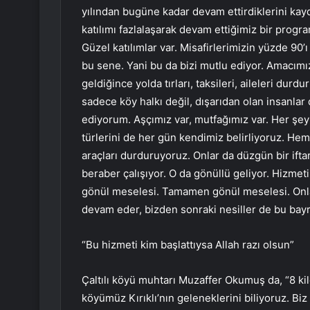
yılından bugüne kadar devam ettirdiklerini kay
katılımı fazlalaşarak devam ettiğimiz bir progr
Güzel katılımlar var. Misafirlerimizin yüzde 90’
bu sene. Yani bu da bizi mutlu ediyor. Amacımı
geldiğince yolda tırları, taksileri, aileleri dur
sadece köy halkı değil, dışarıdan olan insanla
ediyorum. Aşçımız var, mutfağımız var. Her şe
türlerini de her gün kendimiz belirliyoruz. Hem
araçları durduruyoruz. Onlar da düzgün bir iftar
beraber çalışıyor. O da gönüllü geliyor. Hizmet
gönül meselesi. Tamamen gönül meselesi. Onla
devam eder, bizden sonraki nesiller de bu bayr
“Bu hizmeti kim başlattıysa Allah razı olsun”
Çaltılı köyü muhtarı Muzaffer Okumuş da, “8 ki
köyümüz Kırıklı’nın geleneklerini biliyoruz. Biz 