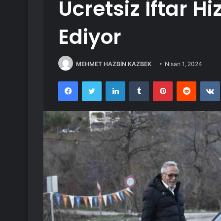
Ücretsiz İftar 
Ediyor
MEHMET HAZBİN KAZBEK
Nisan 1, 2024
Facebook
Twitter
LinkedIn
Tumblr
Pinterest
Reddit