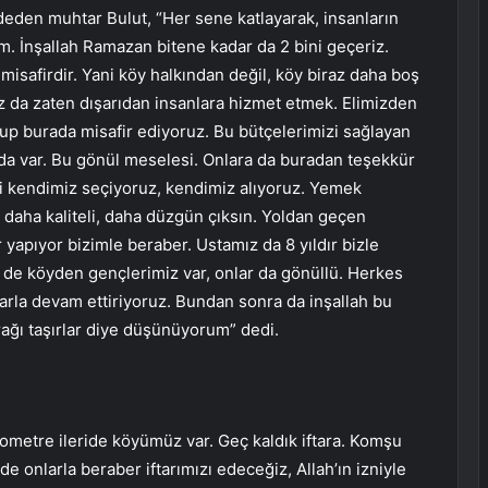
deden muhtar Bulut, “Her sene katlayarak, insanların
am. İnşallah Ramazan bitene kadar da 2 bini geçeriz.
ı misafirdir. Yani köy halkından değil, köy biraz daha boş
z da zaten dışarıdan insanlara hizmet etmek. Elimizden
durup burada misafir ediyoruz. Bu bütçelerimizi sağlayan
r da var. Bu gönül meselesi. Onlara da buradan teşekkür
yi kendimiz seçiyoruz, kendimiz alıyoruz. Yemek
 daha kaliteli, daha düzgün çıksın. Yoldan geçen
 yapıyor bizimle beraber. Ustamız da 8 yıldır bizle
i de köyden gençlerimiz var, onlar da gönüllü. Herkes
rla devam ettiriyoruz. Bundan sonra da inşallah bu
ağı taşırlar diye düşünüyorum” dedi.
lometre ileride köyümüz var. Geç kaldık iftara. Komşu
de onlarla beraber iftarımızı edeceğiz, Allah’ın izniyle