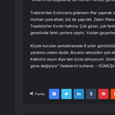
Trabzon’dan Erzincan’a giderken iftar yapmak iç
muhtarı yola atladı, biz de şaşırdık. Zaten iftar
Teşekkürler Kırıklı halkına. Çok güzel, çok far
genelinde farklı yerlere yayılır. Yoldan geçenler
Köyde kurulan yemekhanede 8 yıldır gönüllülük 
yardımcı olalım dedik. Buranın atmosferi çok d
Katkımız olsun diye tam ücret almıyorum. Günl
güne değişiyor” ifadelerini kullandı. – GÜMÜ
Facebook
Twitter
LinkedIn
Tumblr
Pint
Paylaş