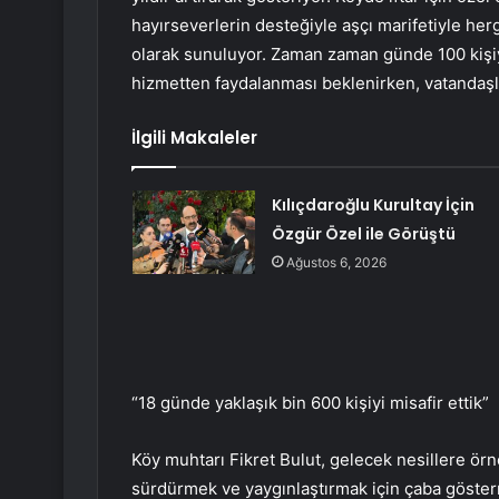
hayırseverlerin desteğiyle aşçı marifetiyle he
olarak sunuluyor. Zaman zaman günde 100 kişi
hizmetten faydalanması beklenirken, vatandaşl
İlgili Makaleler
Kılıçdaroğlu Kurultay İçin
Özgür Özel ile Görüştü
Ağustos 6, 2026
“18 günde yaklaşık bin 600 kişiyi misafir ettik”
Köy muhtarı Fikret Bulut, gelecek nesillere ör
sürdürmek ve yaygınlaştırmak için çaba göster