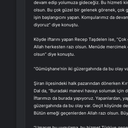
devam edip yolumuza gideceğiz. Bu hizmeti kim
olsun. Bu çok güzel bir gelenek görenek, çok g
işin başlangıcını yapan. Komşularımız da devam e
diyoruz” diye konuştu.
Köyde iftarını yapan Recep Taşdelen ise, “Çok 
Allah herkesten razı olsun. Menüde mercimek çor
olsun” diye konuştu.
“Gümüşhane’nin iki güzergahında da bu olay v
Şiran ilçesindeki halk pazarından dönerken Kır
Dal da, “Buradaki manevi havayı solumak için ded
İftarımızı da burada yapıyoruz. Yapanlardan, ya
güzergahında da bu olay var. Geçit köyünde de
Bütün emeği geçenlerden Allah razı olsun. Büyü
“Umarım bu uygulama, bu hizmet Türkiye genelin