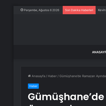
Kevin
Perşembe, Ağustos 6 2026
Son Dakika Haberleri
ANASAY
Anasayfa
/
Haber
/
Gümüşhane’de Ramazan Ayında Ü
Haber
Gümüşhane’de