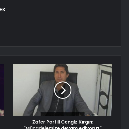
EK
Zafer Partili Cengiz Kırgın:
"Mücadelemize devam ediyoruz"