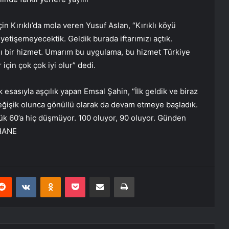
in Kırıklı’da mola veren Yusuf Aslan, “Kırıklı köyü
a yetişemeyecektik. Geldik burada iftarımızı açtık.
klı bir hizmet. Umarım bu uygulama, bu hizmet Türkiye
 için çok çok iyi olur” dedi.
esasıyla aşçılık yapan Emsal Şahin, “İlk geldik ve biraz
eğişik olunca gönüllü olarak da devam etmeye başladık.
ük 60’a hiç düşmüyor. 100 oluyor, 90 oluyor. Günden
ŞHANE
erest
Reddit
VKontakte
Odnoklassniki
Pocket
E-Posta ile paylaş
Yazdır