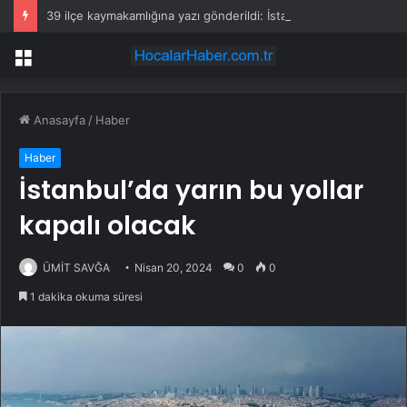
39 ilçe kaymakamlığına yazı gönderildi: İstanbul’da okullarda mescid kararı
Menü
Anasayfa
/
Haber
Haber
İstanbul’da yarın bu yollar
kapalı olacak
ÜMİT SAVĞA
Nisan 20, 2024
0
0
1 dakika okuma süresi