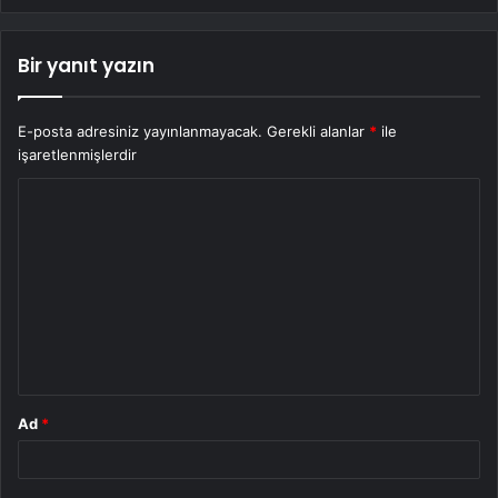
Bir yanıt yazın
E-posta adresiniz yayınlanmayacak.
Gerekli alanlar
*
ile
işaretlenmişlerdir
Y
o
r
u
m
*
Ad
*