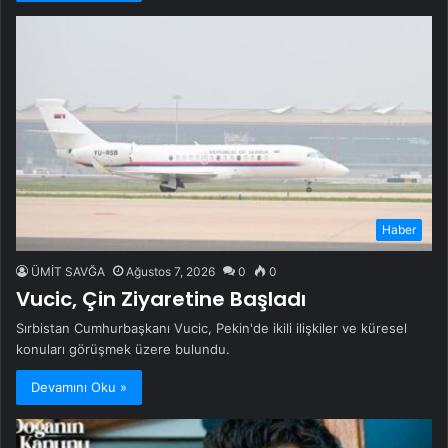
Haber
ÜMİT SAVĞA
Ağustos 7, 2026
0
0
Vucic, Çin Ziyaretine Başladı
Sırbistan Cumhurbaşkanı Vucic, Pekin'de ikili ilişkiler ve küresel
konuları görüşmek üzere bulundu.
Devamını Oku »