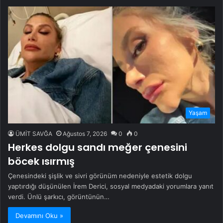
Yaşam
ÜMİT SAVĞA
Ağustos 7, 2026
0
0
Herkes dolgu sandı meğer çenesini
böcek ısırmış
Çenesindeki şişlik ve sivri görünüm nedeniyle estetik dolgu
yaptırdığı düşünülen İrem Derici, sosyal medyadaki yorumlara yanıt
verdi. Ünlü şarkıcı, görüntünün…
Devamını Oku »