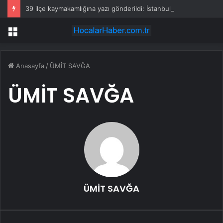
39 ilçe kaymakamlığına yazı gönderildi: İstanbul’da okullarda mescid kararı
Menü
Anasayfa
/
ÜMİT SAVĞA
ÜMİT SAVĞA
ÜMİT SAVĞA