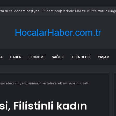
n, Çinli şirketlere çip yetenek avcılığı nedeniyle baskın düzenledi
FA
HABER
EKONOMI
SAĞLIK
TEKNOLOJI
YAŞAM
n gazetecinin yargılanmasını erteleyerek ev hapsini uzattı
, Filistinli kadın