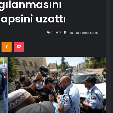
rgılanmasını
apsini uzattı
0
7
1 dakika okuma süresi
VKontakte
Odnoklassniki
Pocket