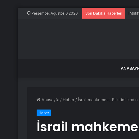
Tayva
Perşembe, Ağustos 6 2026
Son Dakika Haberleri
ANASAY
Anasayfa
/
Haber
/
İsrail mahkemesi, Filistinli kadı
Haber
İsrail mahkemesi