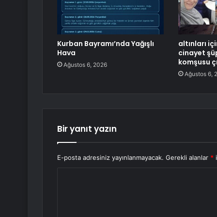
Kurban Bayramı’nda Yağışlı
altınları i
Hava
cinayet şüp
komşusu çı
Ağustos 6, 2026
Ağustos 6, 
Bir yanıt yazın
E-posta adresiniz yayınlanmayacak.
Gerekli alanlar
*
i
Y
o
r