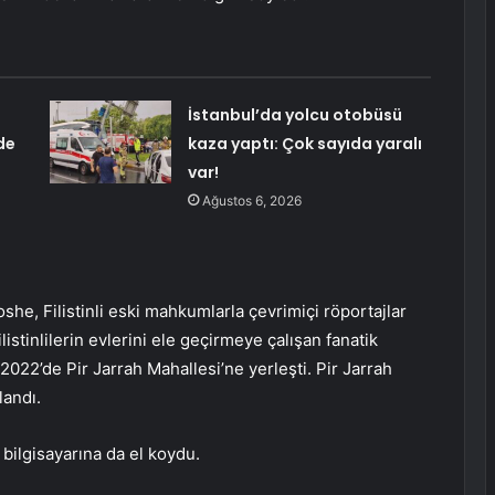
İstanbul’da yolcu otobüsü
de
kaza yaptı: Çok sayıda yaralı
var!
Ağustos 6, 2026
oshe, Filistinli eski mahkumlarla çevrimiçi röportajlar
listinlilerin evlerini ele geçirmeye çalışan fanatik
 2022’de Pir Jarrah Mahallesi’ne yerleşti. Pir Jarrah
landı.
e bilgisayarına da el koydu.