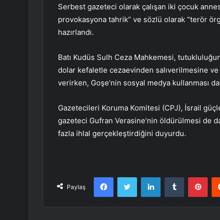
Serbest gazeteci olarak çalışan iki çocuk anne
provokasyona tahrik” ve sözlü olarak “terör örg
hazırlandı.
Batı Kudüs Sulh Ceza Mahkemesi, tutukluluğunu
dolar kefaletle cezaevinden salıverilmesine v
verirken, Goşe’nin sosyal medya kullanması da 
Gazetecileri Koruma Komitesi (CPJ), İsrail güç
gazeteci Gufran Verasine’nin öldürülmesi de dah
fazla ihlal gerçekleştirdiğini duyurdu.
Facebook
Twitter
LinkedIn
Tumblr
Pint
Paylaş