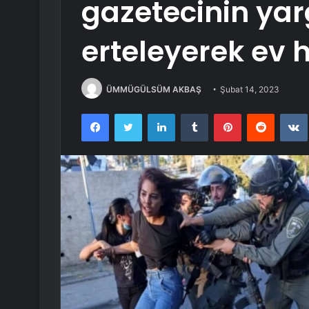
gazetecinin ya
erteleyerek ev h
ÜMMÜGÜLSÜM AKBAŞ
Şubat 14, 2023
Facebook
Twitter
LinkedIn
Tumblr
Pinterest
Reddit