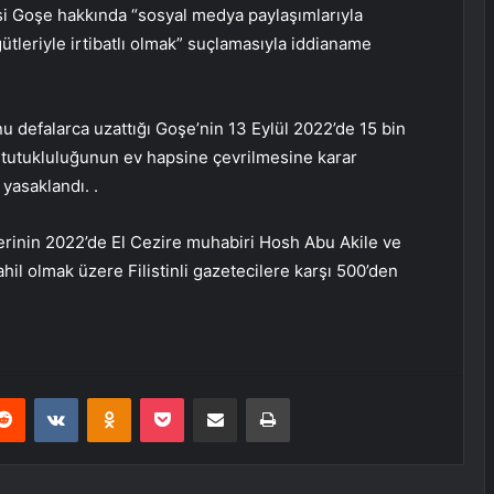
si Goşe hakkında “sosyal medya paylaşımlarıyla
ütleriyle irtibatlı olmak” suçlamasıyla iddianame
 defalarca uzattığı Goşe’nin 13 Eylül 2022’de 15 bin
e tutukluluğunun ev hapsine çevrilmesine karar
yasaklandı. .
lerinin 2022’de El Cezire muhabiri Hosh Abu Akile ve
il olmak üzere Filistinli gazetecilere karşı 500’den
erest
Reddit
VKontakte
Odnoklassniki
Pocket
E-Posta ile paylaş
Yazdır