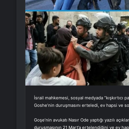
İsrail mahkemesi, sosyal medyada “kışkırtıcı pa
Goshe’nin duruşmasını erteledi, ev hapsi ve so
Goşe’nin avukatı Nasır Ode yaptığı yazılı açı
duruşmasının 21 Mart’a ertelendiğini ve ev haps