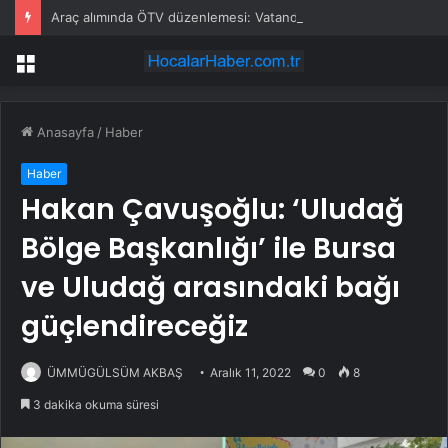
Araç alımında ÖTV düzenlemesi: Vatandaşlar bayilere akın etti
Menü
Anasayfa
/
Haber
Haber
Hakan Çavuşoğlu: ‘Uludağ
Bölge Başkanlığı’ ile Bursa
ve Uludağ arasındaki bağı
güçlendireceğiz
ÜMMÜGÜLSÜM AKBAŞ
Aralık 11, 2022
0
8
3 dakika okuma süresi