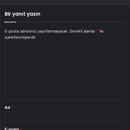
Bir yanıt yazın
E-posta adresiniz yayınlanmayacak.
Gerekli alanlar
*
ile
işaretlenmişlerdir
Y
o
r
u
m
*
Ad
*
E-posta
*