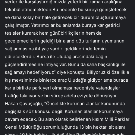
yerler ile karşılaştırdığımızda yeterli bir zaman aralığına
tekabül etmemektedir.Bu nedenle bu süreyi genişletecek
ve daha kolay bir hale getirecek bir durum oluşturulmaya
çalışılmıştır. Yatırımcılar bu anlamda buraya kar getirici
tesisler kurarak hem günübirlikçilerin hem de
gecelemecilerin geldiği bir alandır.Bu turların uyumunun
sağlanmasına ihtiyaç vardır. geldiklerinde temin
edileceklerdir. Bursa ile Uludağ arasındaki bağın
güçlendirilmesine ihtiyaç var. Bunu da saha başkanlığı ile
sağlamayı hedefliyoruz” diye konuştu. Biliyoruz ki özellikle
kış mevsiminde binlerce araç Uludağ’a gidiyor ama burada
karla birlikte park yeri olmaması nedeniyle vatandaşlar
trafiğe takılıyor ve bu süreç adeta eziyete dönüşüyor.
Hakan Çavuşoğlu, “Öncelikle korunan alanlar kanununda
değişiklik söz konusu değil. Korunan alanlar korunmaya
devam edecek. Bu alan olarak belirlenen kısım Milli Parklar
Genel Müdürlüğü sorumluluğunda 13 bin hektar, sit alanı
olarak 40 bin hektar, Uludağ Alan Başkanlığı kapsamında