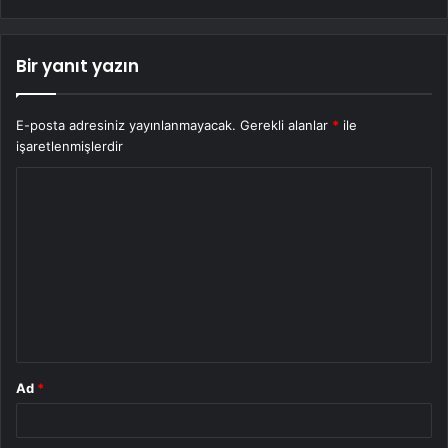
Bir yanıt yazın
E-posta adresiniz yayınlanmayacak.
Gerekli alanlar
*
ile
işaretlenmişlerdir
Y
o
r
u
m
*
Ad
*