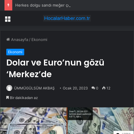
Herkes dolgu sandı meğer çenesini böcek ısırmış
Menü
Anasayfa
/
Ekonomi
Ekonomi
Dolar ve Euro’nun gözü
‘Merkez’de
ÜMMÜGÜLSÜM AKBAŞ
Ocak 20, 2023
0
12
Bir dakikadan az