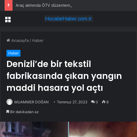
Araç alımında ÖTV düzenlemesi: Vatandaşlar bayilere akın etti
Menü
Anasayfa
/
Haber
Haber
Denizli’de bir tekstil
fabrikasında çıkan yangın
maddi hasara yol açtı
MUAMMER DOĞAN
Temmuz 27, 2023
0
8
Bir dakikadan az