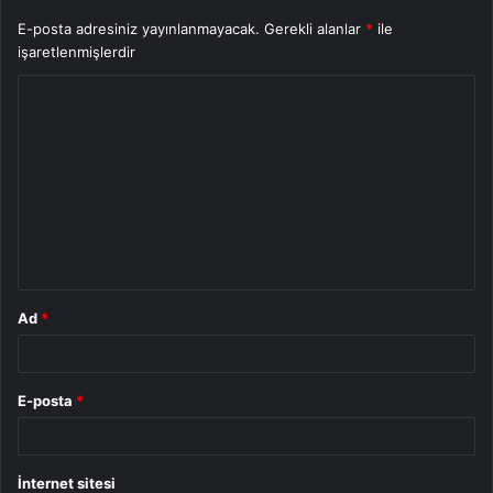
E-posta adresiniz yayınlanmayacak.
Gerekli alanlar
*
ile
işaretlenmişlerdir
Y
o
r
u
m
*
Ad
*
E-posta
*
İnternet sitesi