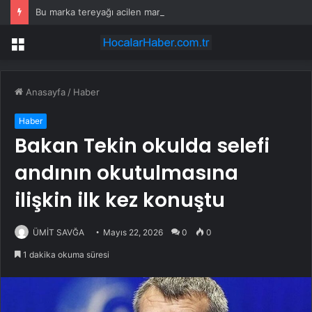
Bu marka tereyağı acilen market raflarından toplatılıyor
Menü
Anasayfa
/
Haber
Haber
Bakan Tekin okulda selefi
andının okutulmasına
ilişkin ilk kez konuştu
ÜMİT SAVĞA
Mayıs 22, 2026
0
0
1 dakika okuma süresi