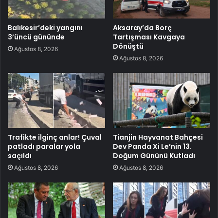
Balıkesir’deki yangını
Aksaray’da Borç
3’üncü gününde
Tartışması Kavgaya
Dönüştü
Ağustos 8, 2026
Ağustos 8, 2026
Trafikte ilginç anlar! Çuval
Tianjin Hayvanat Bahçesi
patladı paralar yola
Dev Panda Xi Le’nin 13.
saçıldı
Doğum Gününü Kutladı
Ağustos 8, 2026
Ağustos 8, 2026