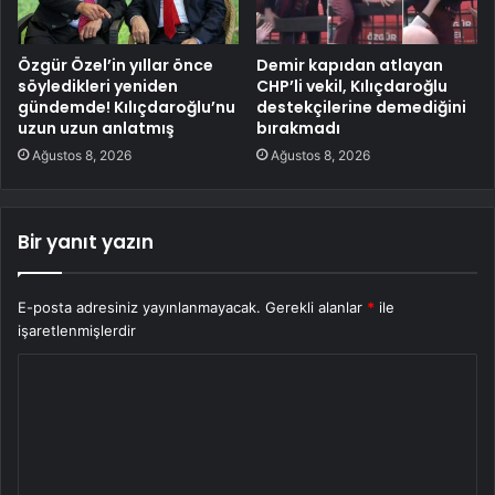
Özgür Özel’in yıllar önce
Demir kapıdan atlayan
söyledikleri yeniden
CHP’li vekil, Kılıçdaroğlu
gündemde! Kılıçdaroğlu’nu
destekçilerine demediğini
uzun uzun anlatmış
bırakmadı
Ağustos 8, 2026
Ağustos 8, 2026
Bir yanıt yazın
E-posta adresiniz yayınlanmayacak.
Gerekli alanlar
*
ile
işaretlenmişlerdir
Y
o
r
u