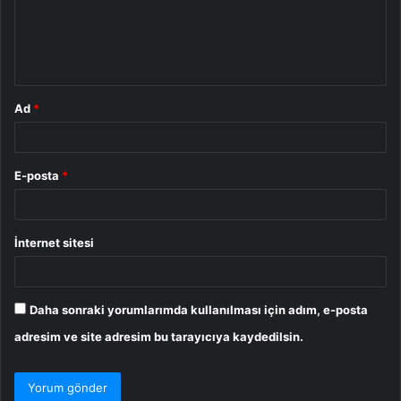
u
m
*
Ad
*
E-posta
*
İnternet sitesi
Daha sonraki yorumlarımda kullanılması için adım, e-posta
adresim ve site adresim bu tarayıcıya kaydedilsin.