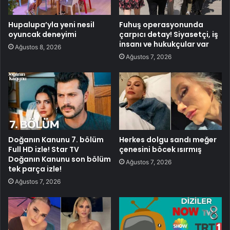
Hupalupa’yla yeni nesil
Fuhuş operasyonunda
oyuncak deneyimi
çarpıcı detay! Siyasetçi, iş
insanı ve hukukçular var
Ağustos 8, 2026
Ağustos 7, 2026
Doğanın Kanunu 7. bölüm
Herkes dolgu sandı meğer
Full HD izle! Star TV
çenesini böcek ısırmış
Doğanın Kanunu son bölüm
Ağustos 7, 2026
tek parça izle!
Ağustos 7, 2026