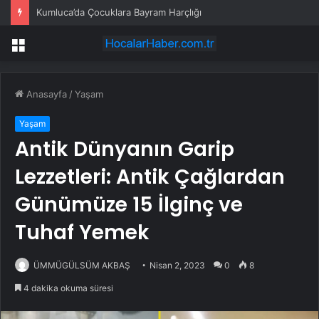
Tercan’daki Gizli Doğa Harikası: Konarlı Şelalesi
Menü
Anasayfa
/
Yaşam
Yaşam
Antik Dünyanın Garip
Lezzetleri: Antik Çağlardan
Günümüze 15 İlginç ve
Tuhaf Yemek
ÜMMÜGÜLSÜM AKBAŞ
Nisan 2, 2023
0
8
4 dakika okuma süresi