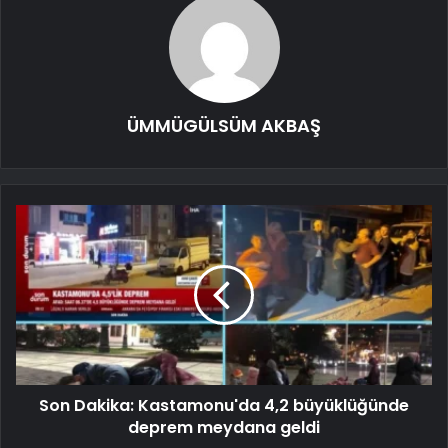
ÜMMÜGÜLSÜM AKBAŞ
Son Dakika: Kastamonu'da 4,2 büyüklüğünde
deprem meydana geldi