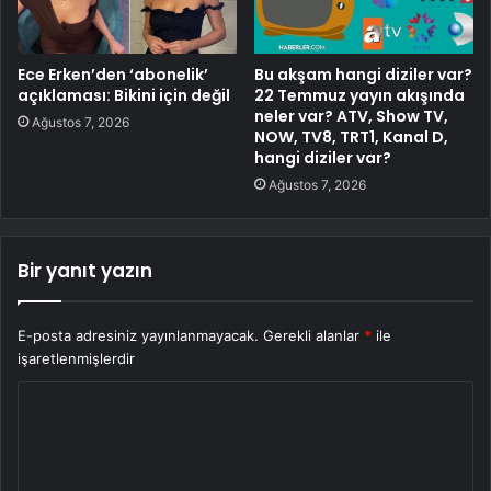
Ece Erken’den ‘abonelik’
Bu akşam hangi diziler var?
açıklaması: Bikini için değil
22 Temmuz yayın akışında
neler var? ATV, Show TV,
Ağustos 7, 2026
NOW, TV8, TRT1, Kanal D,
hangi diziler var?
Ağustos 7, 2026
Bir yanıt yazın
E-posta adresiniz yayınlanmayacak.
Gerekli alanlar
*
ile
işaretlenmişlerdir
Y
o
r