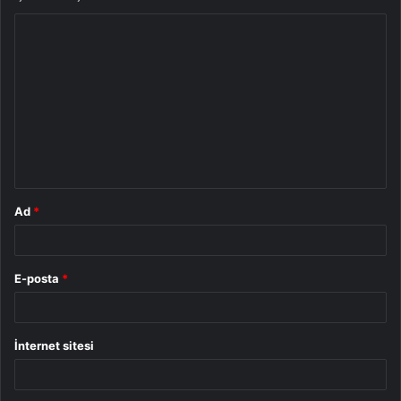
Y
o
r
u
m
*
Ad
*
E-posta
*
İnternet sitesi