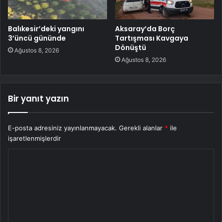
Balıkesir’deki yangını
Aksaray’da Borç
3’üncü gününde
Tartışması Kavgaya
Dönüştü
Ağustos 8, 2026
Ağustos 8, 2026
Bir yanıt yazın
E-posta adresiniz yayınlanmayacak.
Gerekli alanlar
*
ile
işaretlenmişlerdir
Y
o
r
u
m