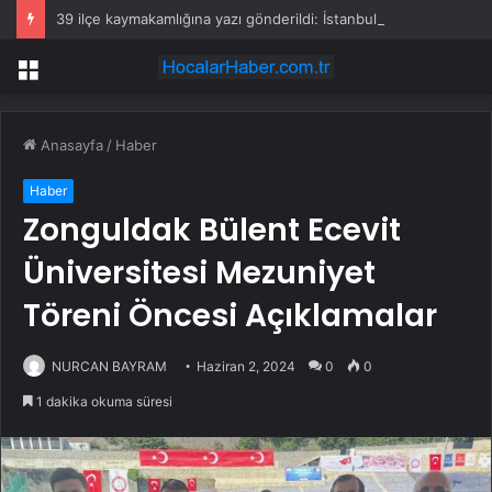
39 ilçe kaymakamlığına yazı gönderildi: İstanbul’da okullarda mescid kararı
Menü
Anasayfa
/
Haber
Haber
Zonguldak Bülent Ecevit
Üniversitesi Mezuniyet
Töreni Öncesi Açıklamalar
NURCAN BAYRAM
Haziran 2, 2024
0
0
1 dakika okuma süresi