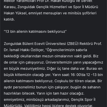
Rektör Yardımcıları Prof Dr. Hakan Kutoğlu ve Servet
Karasu, Zonguldak Gençlik Hizmetleri ve Spor İl Müdürü
Hakan Yüksel, emniyet mensupları ve minibüs şoförleri
katıldı.
“13 bin ailenin katılmasını bekliyoruz”
Zonguldak Bülent Ecevit Üniversitesi (ZBEÜ) Rektörü Prof.
Dr. İsmail Hakkı Özölçer, “Öğrencilerimizin sabırla
beklediği okullarından mezun olmalarının vakti geldi. Biz
de onlar için çalışıyoruz. Üniversitemizin yarın yapacağımız
en büyük mezuniyetimiz. Diğer üç tane daha var. Burası en
büyük kitlemizin olacağı yer. Yarın saat: 16: 00’da 12 -13 bin
ailenin katılmasını bekliyoruz. Coşkulu bir tören olacak. Bir
aydır personelimiz bunun için çalışıyor. bugün de sahanın
hazırlıkları bitecek. Yarın için tam hazır olacağız.
emniyetimiz, minibüsçü arkadaşlarımız, Gençlik Spor İl
Müdürlüğü, Valiliğimiz hepsi bizlere destek oluyorlar.