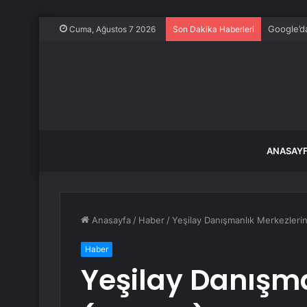
Google’da
Cuma, Ağustos 7 2026
Son Dakika Haberleri
ANASAY
Anasayfa
/
Haber
/
Yeşilay Danışmanlık Merkezleri
Haber
Yeşilay Danışma