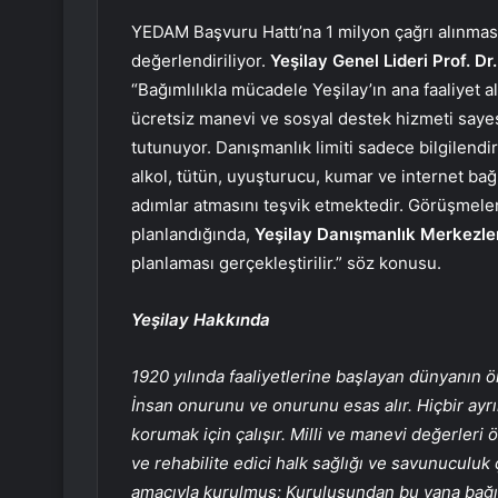
YEDAM Başvuru Hattı’na 1 milyon çağrı alınması
değerlendiriliyor.
Yeşilay Genel Lideri Prof. D
“Bağımlılıkla mücadele Yeşilay’ın ana faaliyet al
ücretsiz manevi ve sosyal destek hizmeti sayes
tutunuyor. Danışmanlık limiti sadece bilgilend
alkol, tütün, uyuşturucu, kumar ve internet bağı
adımlar atmasını teşvik etmektedir. Görüşmeler
planlandığında,
Yeşilay Danışmanlık Merkezle
planlaması gerçekleştirilir.” söz konusu.
Yeşilay Hakkında
1920 yılında faaliyetlerine başlayan dünyanın ö
İnsan onurunu ve onurunu esas alır. Hiçbir ayr
korumak için çalışır. Milli ve manevi değerleri
ve rehabilite edici halk sağlığı ve savunuculuk
amacıyla kurulmuş; Kuruluşundan bu yana bağıml