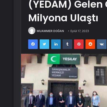
(YEDAM) Gelen Ç
Milyona Ulaştı
MUAMMER DOĞAN
Eylül 17, 2023
Facebook
Twitter
LinkedIn
Tumblr
Pinterest
Reddit