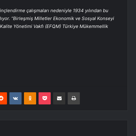
linçlendirme çalışmaları nedeniyle 1934 yılından bu
ıyor. “Birleşmiş Milletler Ekonomik ve Sosyal Konseyi
Kalite Yönetimi Vakfı (EFQM) Türkiye Mükemmellik
erest
Reddit
VKontakte
Odnoklassniki
Pocket
E-Posta ile paylaş
Yazdır