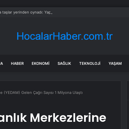
 taşlar yerinden oynadı: Yapay zekâ ekibinin başında artık bir Türk var
FA
HABER
EKONOMI
SAĞLIK
TEKNOLOJI
YAŞAM
ne (YEDAM) Gelen Çağrı Sayısı 1 Milyona Ulaştı
nlık Merkezlerine