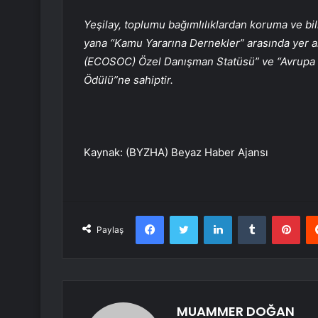
Yeşilay, toplumu bağımlılıklardan koruma ve bi
yana “Kamu Yararına Dernekler” arasında yer al
(ECOSOC) Özel Danışman Statüsü” ve “Avrupa 
Ödülü”ne sahiptir.
Kaynak: (BYZHA) Beyaz Haber Ajansı
Facebook
Twitter
LinkedIn
Tumblr
Pint
Paylaş
MUAMMER DOĞAN