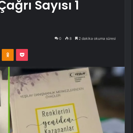
ağrı Sayısı 1
0
8
2 dakika okuma süresi
VKontakte
Odnoklassniki
Pocket