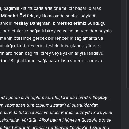
, bağımlılıkla mücadelede önemli bir başarı olarak
r. Mücahit Öztürk
, açıklamasında şunları söyledi:
anıdır.
Yeşilay Danışmanlık Merkezlerimiz
Sunduğu
inde binlerce bağımlı birey ve yakınları yeniden hayata
irmenin ötesinde gerçek bir rehberlik sağlamakta ve
mlılığı olan bireylerin destek ihtiyaçlarına yönelik
in ardından bağımlı birey veya yakınlarıyla randevu
rine
“Bilgi aktarımı sağlanarak kısa sürede randevu
nde gelen sivil toplum kuruluşlarından biridir.
Yeşilay
;
ım yapmadan tüm toplumu zararlı alışkanlıklardan
 ön planda tutar. Ulusal ve uluslararası düzeyde koruyucu
 çalışmaları yürütür. Alkol bağımlılığıyla mücadele etmek
ılık türlerinin artması nedeniyle Yeşilay’ın tüzüğüne