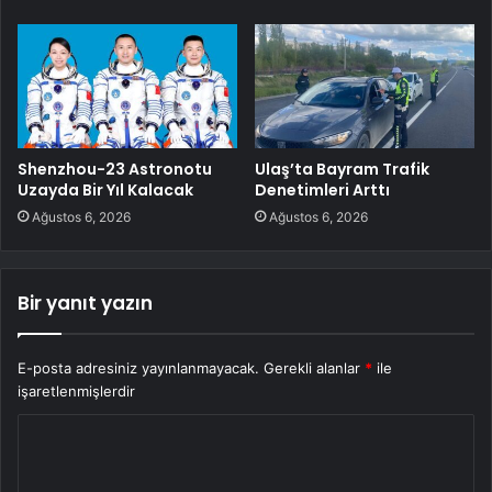
Shenzhou-23 Astronotu
Ulaş’ta Bayram Trafik
Uzayda Bir Yıl Kalacak
Denetimleri Arttı
Ağustos 6, 2026
Ağustos 6, 2026
Bir yanıt yazın
E-posta adresiniz yayınlanmayacak.
Gerekli alanlar
*
ile
işaretlenmişlerdir
Y
o