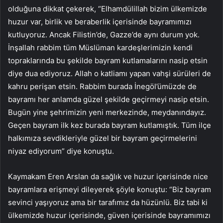
olduğuna dikkat çekerek, “Elhamdülillah bizim ülkemizde
huzur var, birlik ve beraberlik içerisinde bayramımızı
kutluyoruz. Ancak Filistin’de, Gazze’de aynı durum yok.
İnşallah rabbim tüm Müslüman kardeşlerimizin kendi
topraklarında bu şekilde bayram kutlamalarını nasip etsin
diye dua ediyoruz. Allah o katliamı yapan vahşi sürüleri de
kahru perişan etsin. Rabbim burada İnegöl’ümüzde de
bayramı her anlamda güzel şekilde geçirmeyi nasip etsin.
Bugün yine şehrimizin yeni merkezinde, meydanındayız.
Geçen bayram ilk kez burada bayram kutlamıştık. Tüm ilçe
halkımıza sevdikleriyle güzel bir bayram geçirmelerini
niyaz ediyorum” diye konuştu.
Kaymakam Eren Arslan da sağlık ve huzur içerisinde nice
bayramlara erişmeyi dileyerek şöyle konuştu: “Biz bayram
sevinci yaşıyoruz ama bir tarafımız da hüzünlü. Biz tabi ki
ülkemizde huzur içerisinde, güven içerisinde bayramımızı