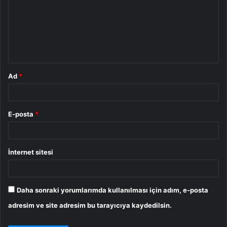
r
u
m
*
Ad
*
E-posta
*
İnternet sitesi
Daha sonraki yorumlarımda kullanılması için adım, e-posta
adresim ve site adresim bu tarayıcıya kaydedilsin.