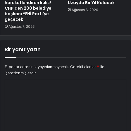
hareketlendiren kulis!
Uzayda Bir Yıl Kalacak
CHP’den 200 belediye
Ağustos 6, 2026
başkanı YENİ Parti’ye
geçecek
Ağustos 7, 2026
Bir yanıt yazın
E-posta adresiniz yayınlanmayacak.
Gerekli alanlar
*
ile
işaretlenmişlerdir
Y
o
r
u
m
*