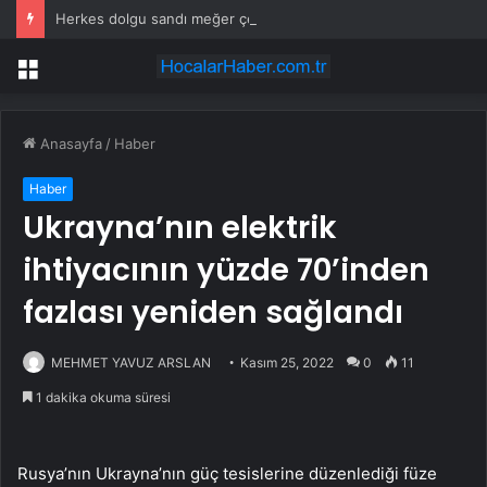
Herkes dolgu sandı meğer çenesini böcek ısırmış
Menü
Anasayfa
/
Haber
Haber
Ukrayna’nın elektrik
ihtiyacının yüzde 70’inden
fazlası yeniden sağlandı
MEHMET YAVUZ ARSLAN
Kasım 25, 2022
0
11
1 dakika okuma süresi
Rusya’nın Ukrayna’nın güç tesislerine düzenlediği füze