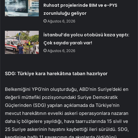
Ruhsat projelerinde BIM ve e-PYS
zorunluluğu geliyor
Ağustos 6, 2026
İstanbul’da yolcu otobüsü kaza yaptı:
Çok sayıda yaralı var!
Ağustos 6, 2026
SDG: Türkiye kara harekâtına taban hazırlıyor
Belkemiğini YPG’nin oluşturduğu, ABD’nin Suriye’deki en
değerli müttefiki pozisyonundaki Suriye Demokratik
Güçlerinden (SDG) yapılan açıklamada da Türkiye’nin
mevcut harekâtının evvelki askeri operasyonlara nazaran
daha iç bölgelere yayıldığı, hava taarruzlarında 15 sivil ve
25 Suriye askerinin hayatını kaybettiği ileri sürüldü. SDG,
kendisine bağlı 11 savaşçının da akınlarda öldüğünü