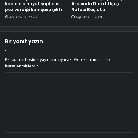
kadının cinayet şüphelisi,
Arasında Direkt Uçuş
poz verdiği komşusu çıktı
Rotası Başlattı
Ağustos 6, 2026
Ağustos 5, 2026
Bir yanıt yazın
E-posta adresiniz yayınlanmayacak.
Gerekli alanlar
*
ile
işaretlenmişlerdir
Y
o
r
u
m
*