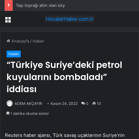
Taşı toprağı altın olan köy
Menü
Anasayfa
/
Haber
Haber
“Türkiye Suriye’deki petrol
kuyularını bombaladı”
iddiası
ADEM AKÇAYIR
Kasım 24, 2022
0
10
1 dakika okuma süresi
Reuters haber ajansı, Türk savaş uçaklarının Suriye’nin