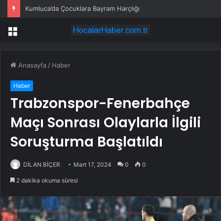
Kumluca’da Çocuklara Bayram Harçlığı
Menü
Anasayfa
/
Haber
Haber
Trabzonspor-Fenerbahçe
Maçı Sonrası Olaylarla İlgili
Soruşturma Başlatıldı
DİLAN BİÇER
Mart 17, 2024
0
0
2 dakika okuma süresi