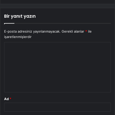
Bir yanıt yazın
E-posta adresiniz yayınlanmayacak.
Gerekli alanlar
*
ile
işaretlenmişlerdir
Y
o
r
u
m
*
Ad
*