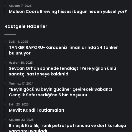
Ağustos 7, 2026
Molson Coors Brewing hissesi bugün neden yükseliyor?
Rastgele Haberler
Eylül 11, 2025
TANKER RAPORU-Karadeniz limanlarında 34 tanker
bulunuyor
Haziran 30, 2025
Sevcan Orhan sahnede fenalaştı! Yere yığılan ünlü
sanatçı hastaneye kaldırıldı
Temmuz 17, 2024
“Beyin göçünü beyin gücüne” çevirecek Sabancı
Gençlik Seferberliği’ne 5 bin başvuru
Ekim 23, 2025
Mevlit Kandili Kutlamaları
Ağustos 23, 2025
Birleşik Krallık, İranlı petrol patronuna ve dört kuruluşa
yaptırım uyguladı