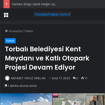
Herkes dolgu sandı meğer çenesini böcek ısırmış
Menü
Anasayfa
/
Haber
Haber
Torbalı Belediyesi Kent
Meydanı ve Katlı Otopark
Projesi Devam Ediyor
MEHMET YAVUZ ARSLAN
Eylül 17, 2023
0
11
1 dakika okuma süresi