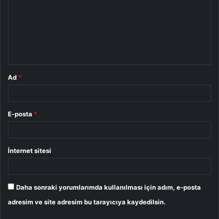
r
u
m
*
Ad
*
E-posta
*
İnternet sitesi
Daha sonraki yorumlarımda kullanılması için adım, e-posta
adresim ve site adresim bu tarayıcıya kaydedilsin.