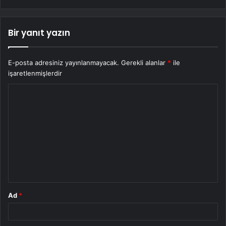
Bir yanıt yazın
E-posta adresiniz yayınlanmayacak.
Gerekli alanlar
*
ile
işaretlenmişlerdir
Y
o
r
u
m
*
Ad
*