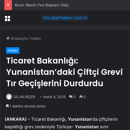
Kevin Warsh Fed Başkanı Oldu
Menü
Anasayfa
/
Haber
Haber
Ticaret Bakanlığı:
Yunanistan’daki Çiftçi Grevi
Tır Geçişlerini Durdurdu
DİLAN BİÇER
Aralık 8, 2025
0
0
1 dakika okuma süresi
(ANKARA)
– Ticaret Bakanlığı,
Yunanistan
‘da çiftçilerin
başlattığı grev nedeniyle Türkiye-
Yunanistan
sınır