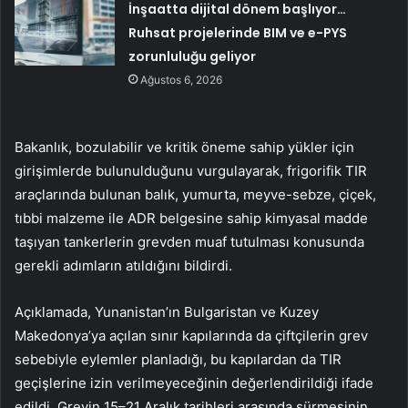
İnşaatta dijital dönem başlıyor…
Ruhsat projelerinde BIM ve e-PYS
zorunluluğu geliyor
Ağustos 6, 2026
Bakanlık, bozulabilir ve kritik öneme sahip yükler için
girişimlerde bulunulduğunu vurgulayarak, frigorifik TIR
araçlarında bulunan balık, yumurta, meyve-sebze, çiçek,
tıbbi malzeme ile ADR belgesine sahip kimyasal madde
taşıyan tankerlerin grevden muaf tutulması konusunda
gerekli adımların atıldığını bildirdi.
Açıklamada, Yunanistan’ın Bulgaristan ve Kuzey
Makedonya’ya açılan sınır kapılarında da çiftçilerin grev
sebebiyle eylemler planladığı, bu kapılardan da TIR
geçişlerine izin verilmeyeceğinin değerlendirildiği ifade
edildi. Grevin 15–21 Aralık tarihleri arasında sürmesinin