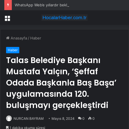
WhatsApp Web’e yıllardır beklenen özellik geldi: Artık telefona ihtiyaç kalmayacak
Menü
Anasayfa
/
Haber
Haber
Talas Belediye Başkanı
Mustafa Yalçın, ‘Şeffaf
Odada Başkanla Baş Başa’
uygulamasında 120.
buluşmayı gerçekleştirdi
NURCAN BAYRAM
Mayıs 8, 2024
0
0
1 dakika okuma süresi