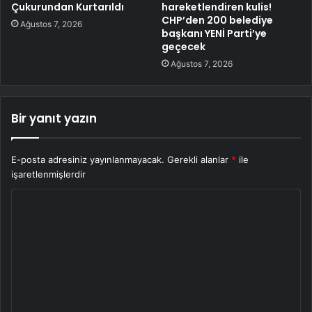
Çukurundan Kurtarıldı
hareketlendiren kulis!
CHP’den 200 belediye
Ağustos 7, 2026
başkanı YENİ Parti’ye
geçecek
Ağustos 7, 2026
Bir yanıt yazın
E-posta adresiniz yayınlanmayacak.
Gerekli alanlar
*
ile
işaretlenmişlerdir
Y
o
r
u
m
*