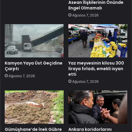
Asean İlişkilerinin Önünde
Engel Olmamalı
Ağustos 7, 2026
Kamyon Yaya Üst Geçidine
Yaz meyvesinin kilosu 300
Çarptı
liraya fırladı, emekli isyan
etti
Ağustos 7, 2026
Ağustos 7, 2026
Gümüşhane’de İnek Gübre
Ankara koridorlarını