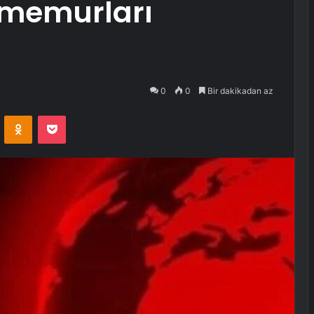
 memurları
0
0
Bir dakikadan az
VKontakte
Odnoklassniki
Pocket