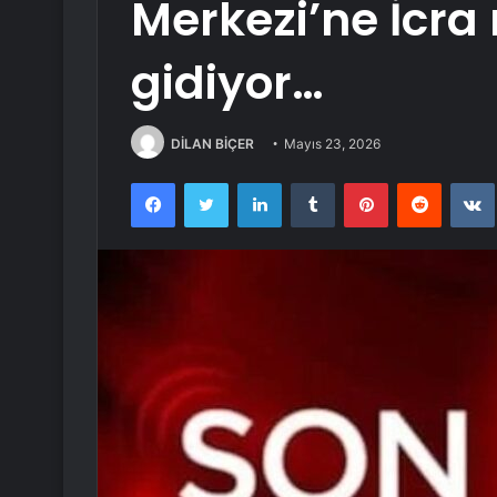
Merkezi’ne İcra
gidiyor…
DİLAN BİÇER
Mayıs 23, 2026
Facebook
Twitter
LinkedIn
Tumblr
Pinterest
Reddit