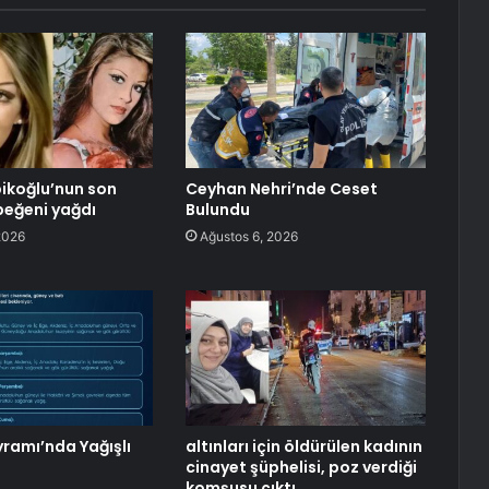
ikoğlu’nun son
Ceyhan Nehri’nde Ceset
beğeni yağdı
Bulundu
2026
Ağustos 6, 2026
ramı’nda Yağışlı
altınları için öldürülen kadının
cinayet şüphelisi, poz verdiği
komşusu çıktı