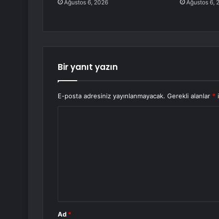
Ağustos 6, 2026
Ağustos 6, 
Bir yanıt yazın
E-posta adresiniz yayınlanmayacak.
Gerekli alanlar
*
i
Y
o
r
u
m
*
Ad
*