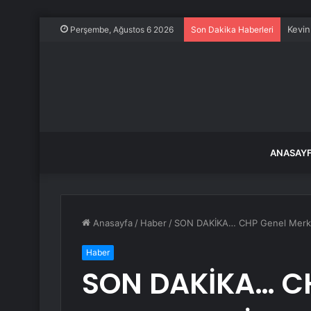
Kevin
Perşembe, Ağustos 6 2026
Son Dakika Haberleri
ANASAY
Anasayfa
/
Haber
/
SON DAKİKA… CHP Genel Merkezi
Haber
SON DAKİKA… C