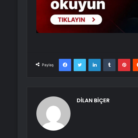
Facebook
Twitter
LinkedIn
Tumblr
Pint
Paylaş
DİLAN BİÇER