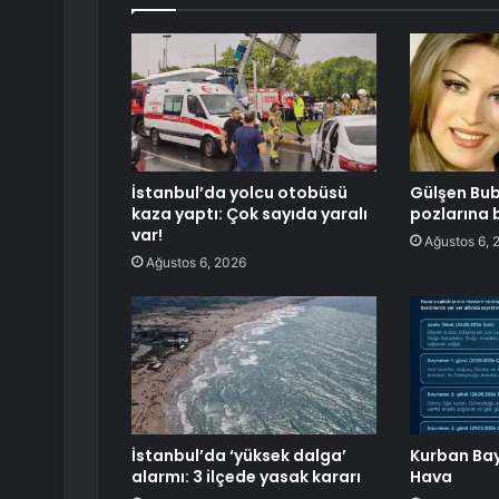
İstanbul’da yolcu otobüsü
Gülşen Bub
kaza yaptı: Çok sayıda yaralı
pozlarına 
var!
Ağustos 6, 
Ağustos 6, 2026
İstanbul’da ‘yüksek dalga’
Kurban Bay
alarmı: 3 ilçede yasak kararı
Hava