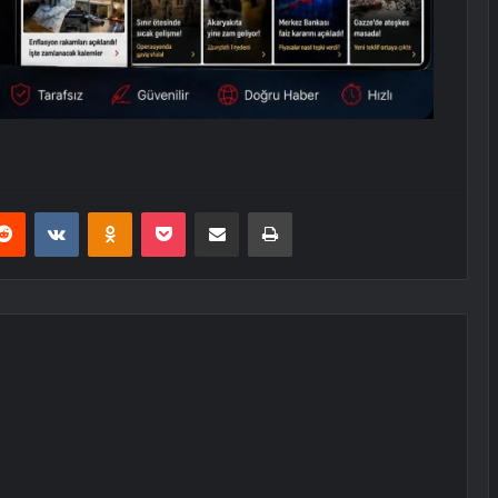
erest
Reddit
VKontakte
Odnoklassniki
Pocket
E-Posta ile paylaş
Yazdır