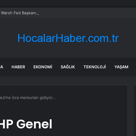
 Warsh Fed Başkanı Oldu
FA
HABER
EKONOMI
SAĞLIK
TEKNOLOJI
YAŞAM
’ne İcra memurları gidiyor…
HP Genel