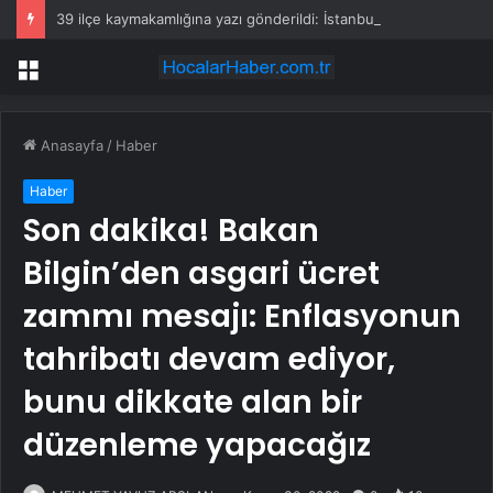
39 ilçe kaymakamlığına yazı gönderildi: İstanbul’da okullarda mescid kararı
Menü
Anasayfa
/
Haber
Haber
Son dakika! Bakan
Bilgin’den asgari ücret
zammı mesajı: Enflasyonun
tahribatı devam ediyor,
bunu dikkate alan bir
düzenleme yapacağız