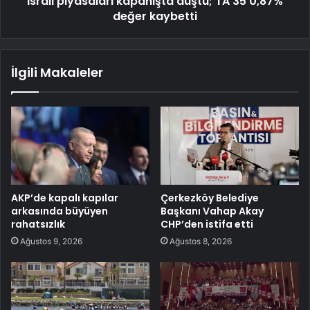
İsrail piyasaları kapanışta düştü; TA 35 0,87%
değer kaybetti
İlgili Makaleler
AKP’de kapalı kapılar
Çerkezköy Belediye
arkasında büyüyen
Başkanı Vahap Akay
rahatsızlık
CHP’den istifa etti
Ağustos 9, 2026
Ağustos 8, 2026