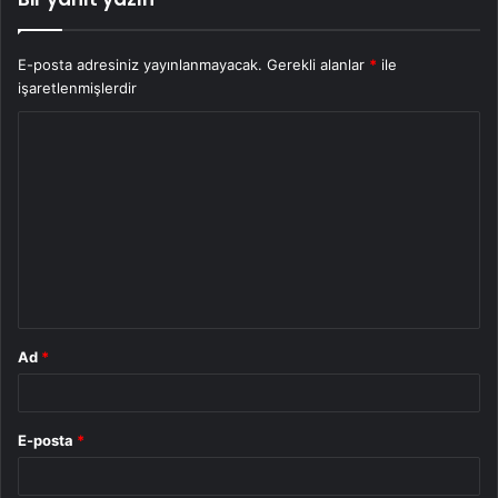
E-posta adresiniz yayınlanmayacak.
Gerekli alanlar
*
ile
işaretlenmişlerdir
Y
o
r
u
m
*
Ad
*
E-posta
*