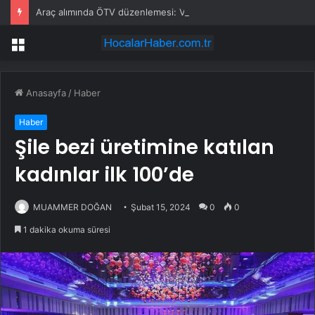
Araç alımında ÖTV düzenlemesi: Vatandaşlar bayilere akın etti
Menü
Anasayfa
/
Haber
Haber
Şile bezi üretimine katılan
kadınlar ilk 100’de
MUAMMER DOĞAN
Şubat 15, 2024
0
0
1 dakika okuma süresi