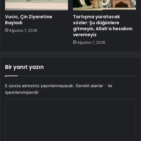
Vucic, Çin Ziyaretine
Tartışma yaratacak
Başladı
sözler: Şu düğünlere
gitmeyin, Allah’a hesabını
Ağustos 7, 2026
veremeyiz
Ağustos 7, 2026
Bir yanıt yazın
E-posta adresiniz yayınlanmayacak.
Gerekli alanlar
*
ile
işaretlenmişlerdir
Y
o
r
u