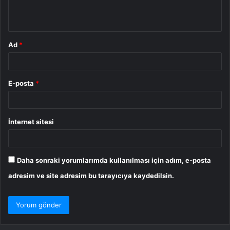
m
*
Ad
*
E-posta
*
İnternet sitesi
Daha sonraki yorumlarımda kullanılması için adım, e-posta
adresim ve site adresim bu tarayıcıya kaydedilsin.