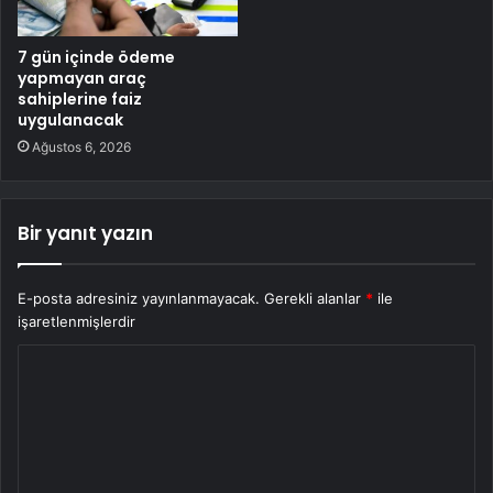
7 gün içinde ödeme
yapmayan araç
sahiplerine faiz
uygulanacak
Ağustos 6, 2026
Bir yanıt yazın
E-posta adresiniz yayınlanmayacak.
Gerekli alanlar
*
ile
işaretlenmişlerdir
Y
o
r
u
m