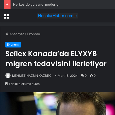
Herkes dolgu sandı meğer çenesini böcek ısırmış
Menü
Anasayfa
/
Ekonomi
Ekonomi
Scilex Kanada’da ELYXYB
migren tedavisini ilerletiyor
MEHMET HAZBİN KAZBEK
Mart 18, 2024
0
0
1 dakika okuma süresi