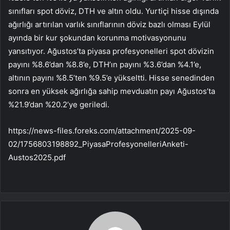
sınıfları spot döviz, DTH ve altın oldu. Yurtiçi hisse dışında
ağırlığı artırılan varlık sınıflarının döviz bazlı olması Eylül
ayında bir kur şokundan korunma motivasyonunu
yansıtıyor. Ağustos’ta piyasa profesyonelleri spot dövizin
payını %8.6’dan %8.8’e, DTH’ın payını %3.6’dan %4.1’e,
altının payını %8.5’ten %9.5’e yükseltti. Hisse senedinden
sonra en yüksek ağırlığa sahip mevduatın payı Ağustos’ta
%21.9’dan %20.2’ye geriledi.
https://news-files.foreks.com/attachment/2025-09-
02/1756803198892_PiyasaProfesyonelleriAnketi-
Austos2025.pdf