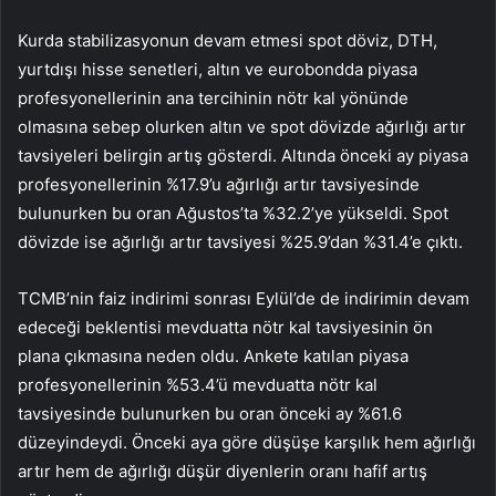
Kurda stabilizasyonun devam etmesi spot döviz, DTH,
yurtdışı hisse senetleri, altın ve eurobondda piyasa
profesyonellerinin ana tercihinin nötr kal yönünde
olmasına sebep olurken altın ve spot dövizde ağırlığı artır
tavsiyeleri belirgin artış gösterdi. Altında önceki ay piyasa
profesyonellerinin %17.9’u ağırlığı artır tavsiyesinde
bulunurken bu oran Ağustos’ta %32.2’ye yükseldi. Spot
dövizde ise ağırlığı artır tavsiyesi %25.9’dan %31.4’e çıktı.
TCMB’nin faiz indirimi sonrası Eylül’de de indirimin devam
edeceği beklentisi mevduatta nötr kal tavsiyesinin ön
plana çıkmasına neden oldu. Ankete katılan piyasa
profesyonellerinin %53.4’ü mevduatta nötr kal
tavsiyesinde bulunurken bu oran önceki ay %61.6
düzeyindeydi. Önceki aya göre düşüşe karşılık hem ağırlığı
artır hem de ağırlığı düşür diyenlerin oranı hafif artış