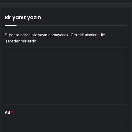
Bir yanıt yazın
E-posta adresiniz yayınlanmayacak.
Gerekli alanlar
*
ile
işaretlenmişlerdir
Y
o
r
u
m
*
Ad
*