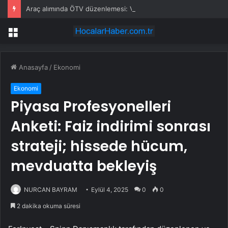
Araç alımında ÖTV düzenlemesi: Vatandaşlar bayilere akın etti
Menü
Anasayfa
/
Ekonomi
Ekonomi
Piyasa Profesyonelleri
Anketi: Faiz indirimi sonrası
strateji; hissede hücum,
mevduatta bekleyiş
NURCAN BAYRAM
Eylül 4, 2025
0
0
2 dakika okuma süresi