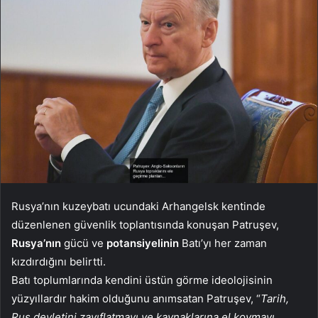
Rusya’nın kuzeybatı ucundaki Arhangelsk kentinde
düzenlenen güvenlik toplantısında konuşan Patruşev,
Rusya’nın
gücü ve
potansiyelinin
Batı’yı her zaman
kızdırdığını belirtti.
Batı toplumlarında kendini üstün görme ideolojisinin
yüzyıllardır hakim olduğunu anımsatan Patruşev, “
Tarih,
Rus devletini zayıflatmayı ve kaynaklarına el koymayı