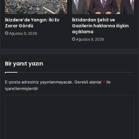
İkizdere’de Yangın: İki Ev
İktidardan Şehit ve
Zarar Gördü
Gazilerin haklarına ilişkin
açıklama
Ağustos 9, 2026
Ağustos 9, 2026
Bir yanıt yazın
E-posta adresiniz yayınlanmayacak.
Gerekli alanlar
*
ile
işaretlenmişlerdir
Y
o
r
u
m