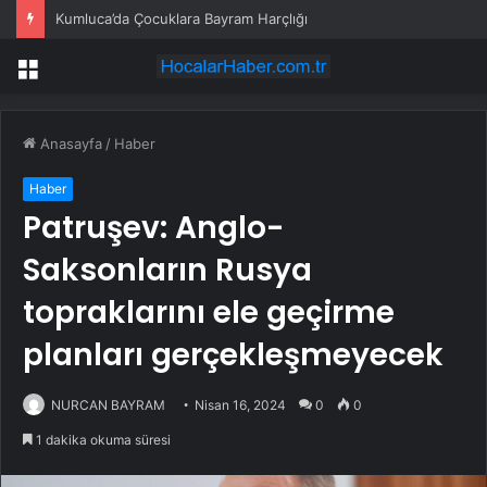
Kumluca’da Çocuklara Bayram Harçlığı
Menü
Anasayfa
/
Haber
Haber
Patruşev: Anglo-
Saksonların Rusya
topraklarını ele geçirme
planları gerçekleşmeyecek
NURCAN BAYRAM
Nisan 16, 2024
0
0
1 dakika okuma süresi