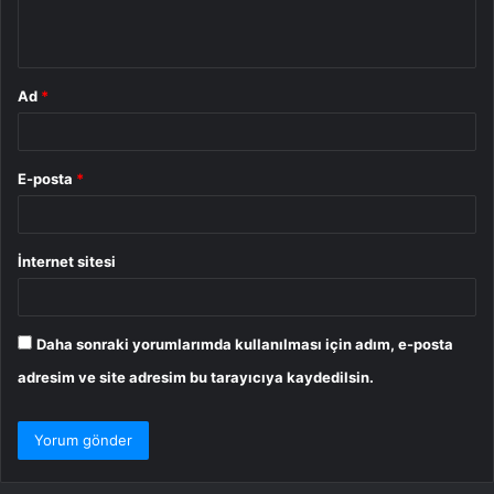
m
*
Ad
*
E-posta
*
İnternet sitesi
Daha sonraki yorumlarımda kullanılması için adım, e-posta
adresim ve site adresim bu tarayıcıya kaydedilsin.