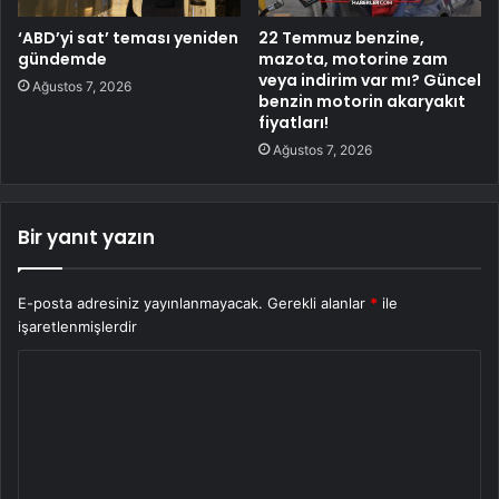
‘ABD’yi sat’ teması yeniden
22 Temmuz benzine,
gündemde
mazota, motorine zam
veya indirim var mı? Güncel
Ağustos 7, 2026
benzin motorin akaryakıt
fiyatları!
Ağustos 7, 2026
Bir yanıt yazın
E-posta adresiniz yayınlanmayacak.
Gerekli alanlar
*
ile
işaretlenmişlerdir
Y
o
r
u