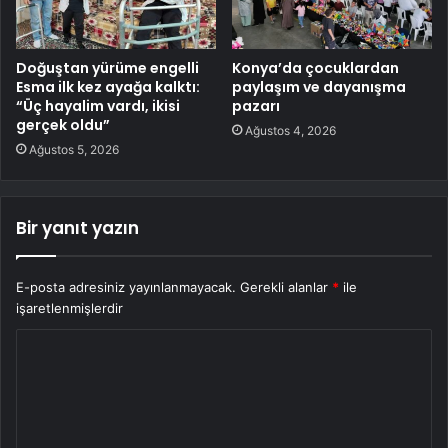
Doğuştan yürüme engelli
Konya’da çocuklardan
Esma ilk kez ayağa kalktı:
paylaşım ve dayanışma
“Üç hayalim vardı, ikisi
pazarı
gerçek oldu”
Ağustos 4, 2026
Ağustos 5, 2026
Bir yanıt yazın
E-posta adresiniz yayınlanmayacak.
Gerekli alanlar
*
ile
işaretlenmişlerdir
Y
o
r
u