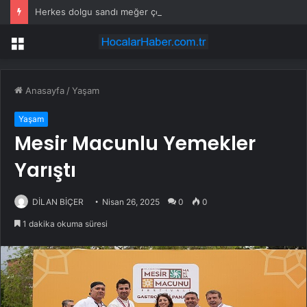
Herkes dolgu sandı meğer çenesini böcek ısırmış
Menü
Anasayfa
/
Yaşam
Yaşam
Mesir Macunlu Yemekler
Yarıştı
DİLAN BİÇER
Nisan 26, 2025
0
0
1 dakika okuma süresi