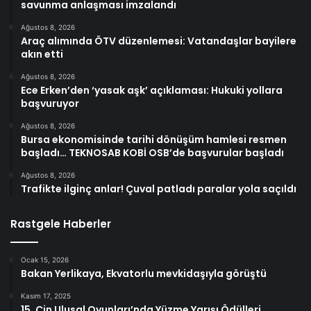
savunma anlaşması imzalandı
Ağustos 8, 2026
Araç alımında ÖTV düzenlemesi: Vatandaşlar bayilere
akın etti
Ağustos 8, 2026
Ece Erken’den ‘yasak aşk’ açıklaması: Hukuki yollara
başvuruyor
Ağustos 8, 2026
Bursa ekonomisinde tarihi dönüşüm hamlesi resmen
başladı… TEKNOSAB KOBİ OSB’de başvurular başladı
Ağustos 8, 2026
Trafikte ilginç anlar! Çuval patladı paralar yola saçıldı
Rastgele Haberler
Ocak 15, 2026
Bakan Yerlikaya, Ekvatorlu mevkidaşıyla görüştü
Kasım 17, 2025
15. Çin Ulusal Oyunları’nda Yüzme Yarışı Ödülleri