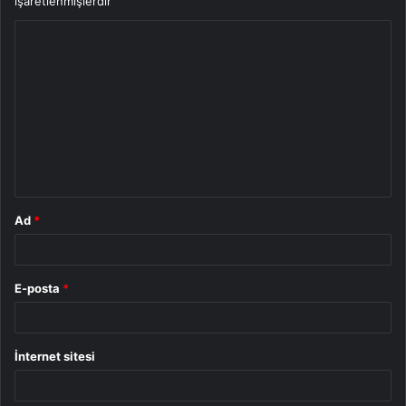
işaretlenmişlerdir
Y
o
r
u
m
*
Ad
*
E-posta
*
İnternet sitesi