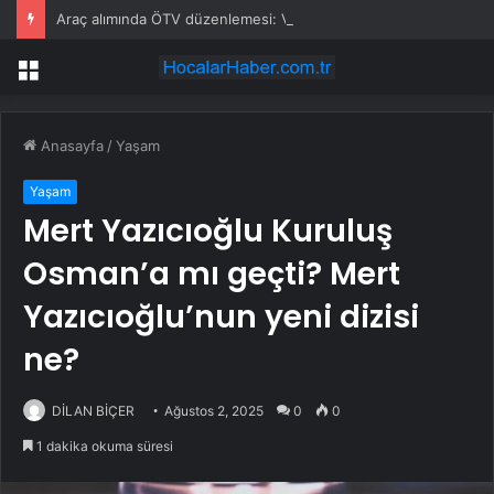
Araç alımında ÖTV düzenlemesi: Vatandaşlar bayilere akın etti
Menü
Anasayfa
/
Yaşam
Yaşam
Mert Yazıcıoğlu Kuruluş
Osman’a mı geçti? Mert
Yazıcıoğlu’nun yeni dizisi
ne?
DİLAN BİÇER
Ağustos 2, 2025
0
0
1 dakika okuma süresi