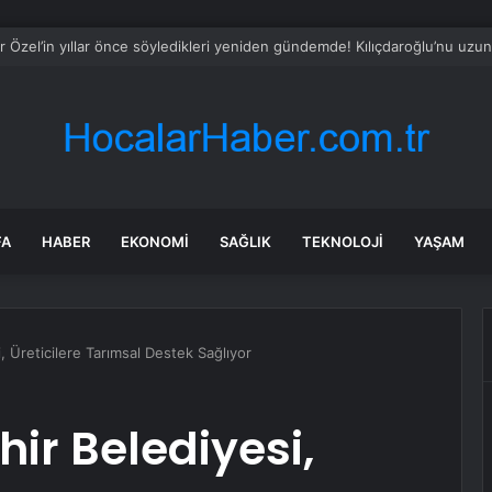
 kapıdan atlayan CHP’li vekil, Kılıçdaroğlu destekçilerine demediğini bır
FA
HABER
EKONOMI
SAĞLIK
TEKNOLOJI
YAŞAM
 Üreticilere Tarımsal Destek Sağlıyor
ir Belediyesi,