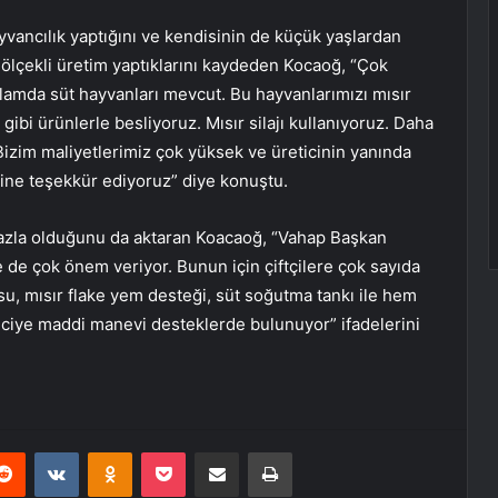
yvancılık yaptığını ve kendisinin de küçük yaşlardan
 ölçekli üretim yaptıklarını kaydeden Kocaoğ, “Çok
anlamda süt hayvanları mevcut. Bu hayvanlarımızı mısır
ibi ürünlerle besliyoruz. Mısır silajı kullanıyoruz. Daha
izim maliyetlerimiz çok yüksek ve üreticinin yanında
ine teşekkür ediyoruz” diye konuştu.
 fazla olduğunu da aktaran Koacaoğ, “Vahap Başkan
liğe de çok önem veriyor. Bunun için çiftçilere çok sayıda
su, mısır flake yem desteği, süt soğutma tankı ile hem
iciye maddi manevi desteklerde bulunuyor” ifadelerini
erest
Reddit
VKontakte
Odnoklassniki
Pocket
E-Posta ile paylaş
Yazdır