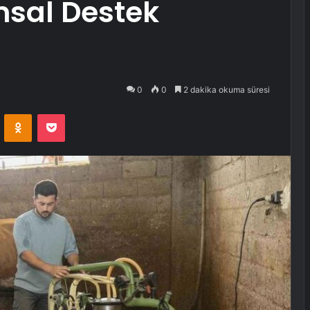
ımsal Destek
0
0
2 dakika okuma süresi
VKontakte
Odnoklassniki
Pocket