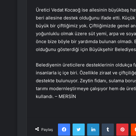
Üretici Vedat Kocaoğ ise ailesinin büyükbaş ha
beri ailesine destek olduğunu ifade etti. Küçük
büyük bir çiftliğimiz yok. Çiftliğimizde genel 
yoğunluklu olmak üzere süt yemi, arpa ve soya g
önce bize böyle bir yardımda bulunan olmadı. B
olduğunu gösterdiği için Büyükşehir Belediyes
Belediyenin üreticilere desteklerinin oldukça
insanlarla iç içe biri. Özellikle ziraat ve çiftçi
destekte bulunuyor. Zeytin fidanı, sulama boru
tarımı modernleştirmeye çalışıyor hem de üret
kullandı. – MERSİN
Facebook
Twitter
LinkedIn
Tumblr
Pint
Paylaş