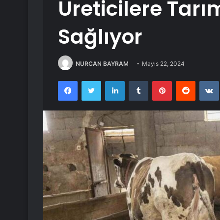
Üreticilere Tar
Sağlıyor
NURCAN BAYRAM
Mayıs 22, 2024
Facebook
Twitter
LinkedIn
Tumblr
Pinterest
Reddit