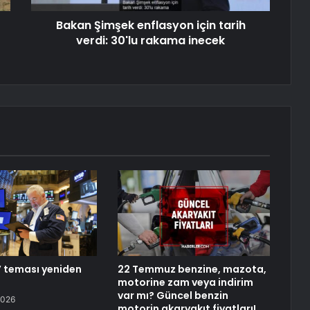
Bakan Şimşek enflasyon için tarih
verdi: 30'lu rakama inecek
t’ teması yeniden
22 Temmuz benzine, mazota,
motorine zam veya indirim
var mı? Güncel benzin
2026
motorin akaryakıt fiyatları!