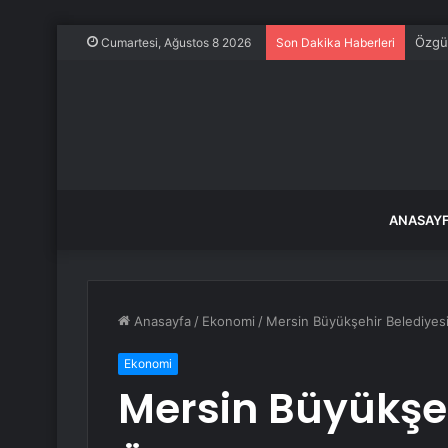
Demir
Cumartesi, Ağustos 8 2026
Son Dakika Haberleri
ANASAY
Anasayfa
/
Ekonomi
/
Mersin Büyükşehir Belediyesi,
Ekonomi
Mersin Büyükşeh