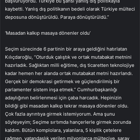
başvuruyordu. Türkiye bu şansı yanlış dış politikayla
kaybetti. Yanlış dış politikanın bedeli olarak Türkiye mülteci
deposuna dönüştürüldü. Paraya dönüştürüldü.”
‘Masadan kalkıp masaya dönenler oldu’
Seçim sürecinde 6 partinin bir araya geldiğini hatırlatan
Kılıçdaroğlu, “Oturduk çalıştık ve ortak mutabakat metnini
hazırladık. Sağlıktan milli eğitime, dış ticaretten teknolojiye
kadar hemen her alanda ortak mutabakat metni hazırlandı.
Gerçek bir demokrasi getirmek ve güçlendirilmiş bir
parlamenter sistem inşa etmek.” Cumhurbaşkanlığı
adaylığının belirlenmesi için çaba harcadık. Hepinizin
bildiği gibi masadan kalkıp tekrar masaya dönenler oldu.
Çok fazla ayrıntıya girmek istemiyorum. Ama şunu
söyleyeyim; Seçime sırtımda hançerlerle girmek zorunda
kaldım. Bütün komplolara, yalanlara, 5 kişilik çetelere
rağmen, vatandaşlık verilen milyonlarca mülteciye, saray