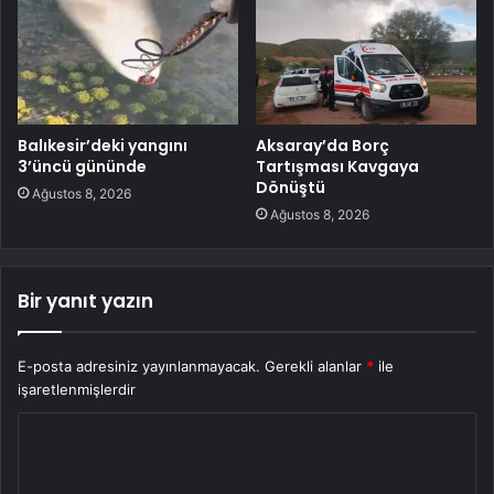
Balıkesir’deki yangını
Aksaray’da Borç
3’üncü gününde
Tartışması Kavgaya
Dönüştü
Ağustos 8, 2026
Ağustos 8, 2026
Bir yanıt yazın
E-posta adresiniz yayınlanmayacak.
Gerekli alanlar
*
ile
işaretlenmişlerdir
Y
o