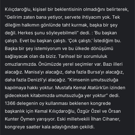
Kılıçdaroğlu, kişisel bir beklentisinin olmadığını belirterek,
“Gelirim zaten bana yetiyor, servete ihtiyacım yok. Tek
dileğim halkımın gönlünde taht kurmak, başka bir şey
değil. Herkes şunu söyleyebilmeli” dedi. : ‘Bu başkan
çalıştı. Evet bu başkan çalıştı. ‘Çok çalıştı.’ İstediğim bu.
Başka bir şey istemiyorum ve bu ülkede dönüşümü
sağlayacak olan da biziz. Tarihsel bir sorumluluk
omuzlarımızda. Önümüzde yerel seçimler var. Bazı illeri
alacağız. Manisa’yı alacağız, daha fazla Bursa’yı alacağız,
daha fazla Denizli’yi alacağız. “Kimsenin umutsuzluğa
kapılmaya hakkı yoktur. Mustafa Kemal Atatürk’ün izinden
gideceksek kitabımızda umutsuzluğa yer yoktur” dedi.
1366 delegenin oy kullanması beklenen kongrede
başkanlık için Kemal Kılıçdaroğlu, Özgür Özel ve Örsan
Kunter Öymen yarışıyor. Eski milletvekili İlhan Cihaner,
kongreye saatler kala adaylığından çekildi.