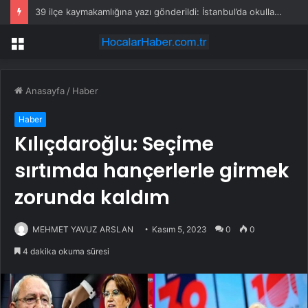
39 ilçe kaymakamlığına yazı gönderildi: İstanbul’da okullarda mescid kararı
Menü
Anasayfa
/
Haber
Haber
Kılıçdaroğlu: Seçime
sırtımda hançerlerle girmek
zorunda kaldım
MEHMET YAVUZ ARSLAN
Kasım 5, 2023
0
0
4 dakika okuma süresi