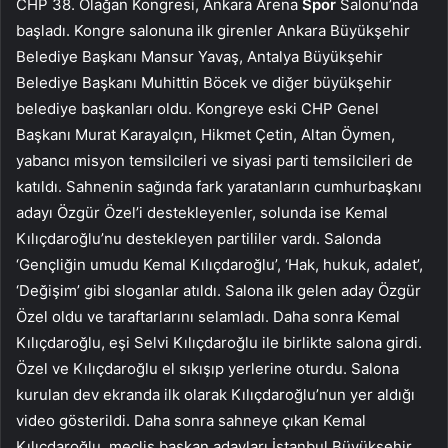
CHP 38. Olağan Kongresi, Ankara Arena
Spor
Salonu’nda
başladı. Kongre salonuna ilk girenler Ankara Büyükşehir
Belediye Başkanı Mansur Yavaş, Antalya Büyükşehir
Belediye Başkanı Muhittin Böcek ve diğer büyükşehir
belediye başkanları oldu. Kongreye eski CHP Genel
Başkanı Murat Karayalçın, Hikmet Çetin, Altan Öymen,
yabancı misyon temsilcileri ve siyasi parti temsilcileri de
katıldı. Sahnenin sağında fark yaratanların cumhurbaşkanı
adayı Özgür Özel’i destekleyenler, solunda ise Kemal
Kılıçdaroğlu’nu destekleyen partililer vardı. Salonda
‘Gençliğin umudu Kemal Kılıçdaroğlu’, ‘Hak, hukuk, adalet’,
‘Değişim’ gibi sloganlar atıldı. Salona ilk gelen aday Özgür
Özel oldu ve taraftarlarını selamladı. Daha sonra Kemal
Kılıçdaroğlu, eşi Selvi Kılıçdaroğlu ile birlikte salona girdi.
Özel ve Kılıçdaroğlu el sıkışıp yerlerine oturdu. Salona
kurulan dev ekranda ilk olarak Kılıçdaroğlu’nun yer aldığı
video gösterildi. Daha sonra sahneye çıkan Kemal
Kılıçdaroğlu, meclis başkan adayları İstanbul Büyükşehir