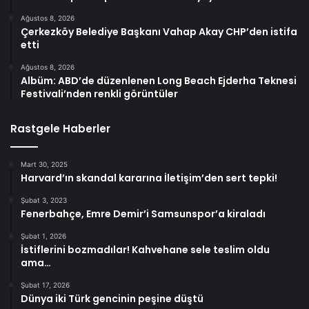
Ağustos 8, 2026
Çerkezköy Belediye Başkanı Vahap Akay CHP’den istifa
etti
Ağustos 8, 2026
Albüm: ABD’de düzenlenen Long Beach Ejderha Teknesi
Festivali’nden renkli görüntüler
Rastgele Haberler
Mart 30, 2025
Harvard’ın skandal kararına İletişim’den sert tepki!
Şubat 3, 2023
Fenerbahçe, Emre Demir’i Samsunspor’a kiraladı
Şubat 1, 2026
İstiflerini bozmadılar! Kahvehane sele teslim oldu
ama…
Şubat 17, 2026
Dünya iki Türk gencinin peşine düştü