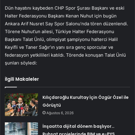
Dün hayatını kaybeden CHP Spor Şurası Başkanı ve eski
Halter Federasyonu Başkanı Kenan Nuhut için bugün
Ankara Arif Nusret Say Spor Salonu’nda tören düzenlendi.
Törene Nuhut’un ailesi, Türkiye Halter Federasyonu
Başkanı Talat Ünlü, olimpiyat şampiyonu halterci Halil
Keyifli ve Taner Sağır’ın yanı sıra genç sporcular ve
federasyon yetkilileri katıldı. Törende konuşan Talat Ünlü
şunları söyledi:
İlgili Makaleler
Kılıçdaroğlu Kurultay İçin Özgür Özel ile
Görüştü
Ağustos 6, 2026
İnşaatta dijital dönem başlıyor…
Ruhsat projelerinde BIM ve e-PYS