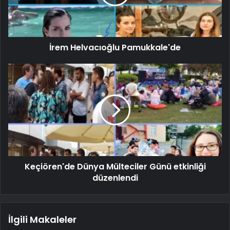
İrem Helvacıoğlu Pamukkale'de
Keçiören'de Dünya Mülteciler Günü etkinliği
düzenlendi
İlgili Makaleler