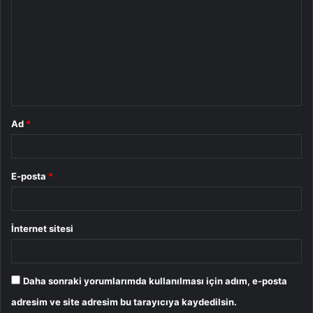
o
r
u
m
*
Ad
*
E-posta
*
İnternet sitesi
Daha sonraki yorumlarımda kullanılması için adım, e-posta
adresim ve site adresim bu tarayıcıya kaydedilsin.