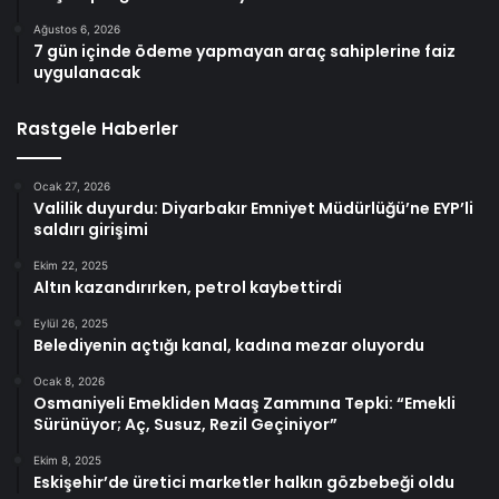
Ağustos 6, 2026
7 gün içinde ödeme yapmayan araç sahiplerine faiz
uygulanacak
Rastgele Haberler
Ocak 27, 2026
Valilik duyurdu: Diyarbakır Emniyet Müdürlüğü’ne EYP’li
saldırı girişimi
Ekim 22, 2025
Altın kazandırırken, petrol kaybettirdi
Eylül 26, 2025
Belediyenin açtığı kanal, kadına mezar oluyordu
Ocak 8, 2026
Osmaniyeli Emekliden Maaş Zammına Tepki: “Emekli
Sürünüyor; Aç, Susuz, Rezil Geçiniyor”
Ekim 8, 2025
Eskişehir’de üretici marketler halkın gözbebeği oldu