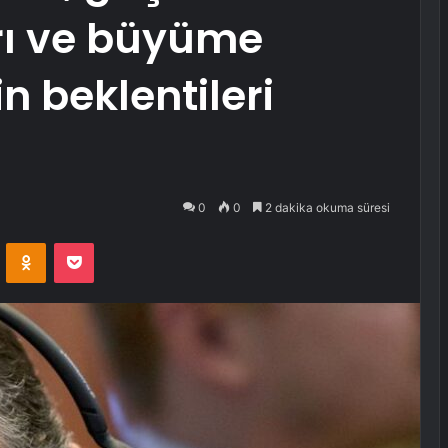
rı ve büyüme
in beklentileri
0
0
2 dakika okuma süresi
VKontakte
Odnoklassniki
Pocket