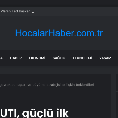
 Warsh Fed Başkanı Oldu
FA
HABER
EKONOMI
SAĞLIK
TEKNOLOJI
YAŞAM
 çeyrek sonuçları ve büyüme stratejisine ilişkin beklentileri
UTI, güçlü ilk