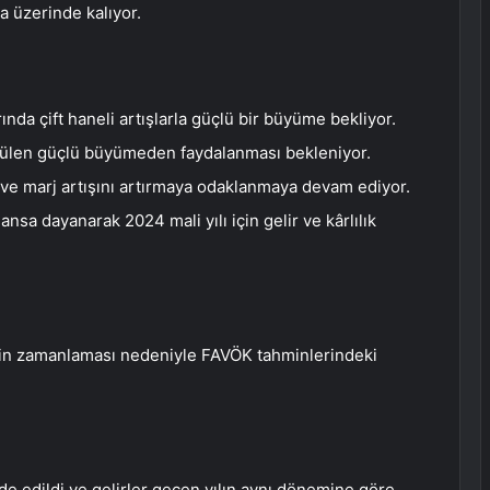
la üzerinde kalıyor.
rında çift haneli artışlarla güçlü bir büyüme bekliyor.
rülen güçlü büyümeden faydalanması bekleniyor.
e ve marj artışını artırmaya odaklanmaya devam ediyor.
a dayanarak 2024 mali yılı için gelir ve kârlılık
rinin zamanlaması nedeniyle FAVÖK tahminlerindeki
lde edildi ve gelirler geçen yılın aynı dönemine göre