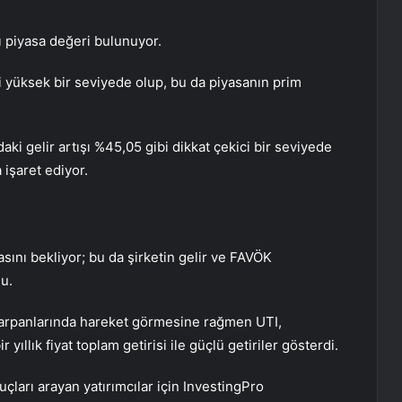
ı piyasa değeri bulunuyor.
i yüksek bir seviyede olup, bu da piyasanın prim
daki gelir artışı %45,05 gibi dikkat çekici bir seviyede
 işaret ediyor.
masını bekliyor; bu da şirketin gelir ve FAVÖK
u.
arpanlarında hareket görmesine rağmen UTI,
 yıllık fiyat toplam getirisi ile güçlü getiriler gösterdi.
çları arayan yatırımcılar için InvestingPro