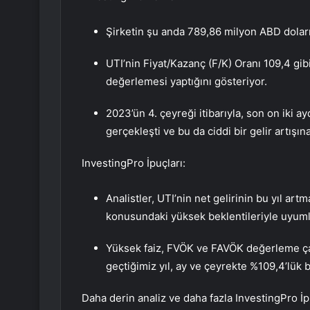
Şirketin şu anda 789,86 milyon ABD dolar
UTI’nin Fiyat/Kazanç (F/K) Oranı 109,4 gib
değerlemesi yaptığını gösteriyor.
2023’ün 4. çeyreği itibarıyla, son on iki ay
gerçekleşti ve bu da ciddi bir gelir artışına
InvestingPro İpuçları:
Analistler, UTI’nin net gelirinin bu yıl art
konusundaki yüksek beklentileriyle uyuml
Yüksek faiz, FVÖK ve FAVÖK değerleme ç
geçtiğimiz yıl, ay ve çeyrekte %109,4’lük bir
Daha derin analiz ve daha fazla InvestingPro İpu