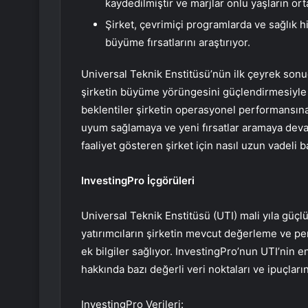
kaydedilmiştir ve marjlar onlu yaşların ort
Şirket, çevrimiçi programlarda ve sağlık h
büyüme fırsatlarını araştırıyor.
Universal Teknik Enstitüsü’nün ilk çeyrek sonuçl
şirketin büyüme yörüngesini güçlendirmesiyle 20
beklentiler şirketin operasyonel performansına 
uyum sağlamaya ve yeni fırsatlar aramaya devam
faaliyet gösteren şirket için nasıl uzun vadeli
InvestingPro İçgörüleri
Universal Teknik Enstitüsü (UTI) mali yıla güçlü
yatırımcıların şirketin mevcut değerleme ve pe
ek bilgiler sağlıyor. InvestingPro’nun UTI’nin
hakkında bazı değerli veri noktaları ve ipuçların
InvestingPro Verileri: