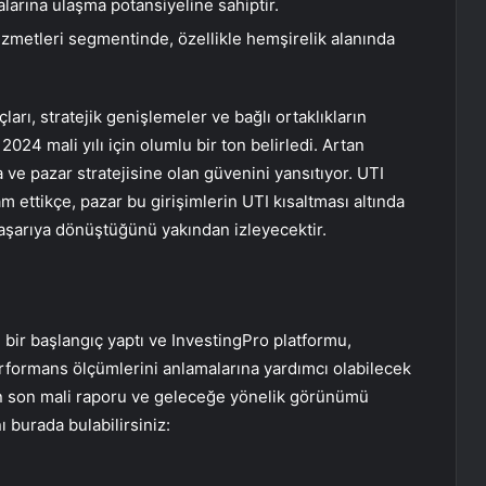
alarına ulaşma potansiyeline sahiptir.
izmetleri segmentinde, özellikle hemşirelik alanında
arı, stratejik genişlemeler ve bağlı ortaklıkların
24 mali yılı için olumlu bir ton belirledi. Artan
ve pazar stratejisine olan güvenini yansıtıyor. UTI
 ettikçe, pazar bu girişimlerin UTI kısaltması altında
 başarıya dönüştüğünü yakından izleyecektir.
 bir başlangıç ​​yaptı ve InvestingPro platformu,
rformans ölçümlerini anlamalarına yardımcı olabilecek
 en son mali raporu ve geleceğe yönelik görünümü
ı burada bulabilirsiniz: