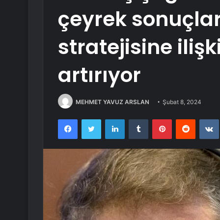
çeyrek sonuçla
stratejisine ilişk
artırıyor
MEHMET YAVUZ ARSLAN
Şubat 8, 2024
Facebook
Twitter
LinkedIn
Tumblr
Pinterest
Reddit