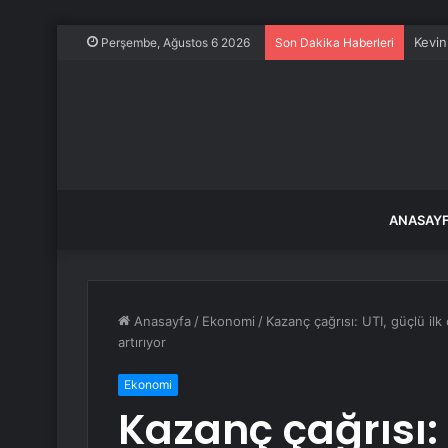
Kevin
Perşembe, Ağustos 6 2026
Son Dakika Haberleri
ANASAY
Anasayfa
/
Ekonomi
/
Kazanç çağrısı: UTI, güçlü ilk
artırıyor
Ekonomi
Kazanç çağrısı: 