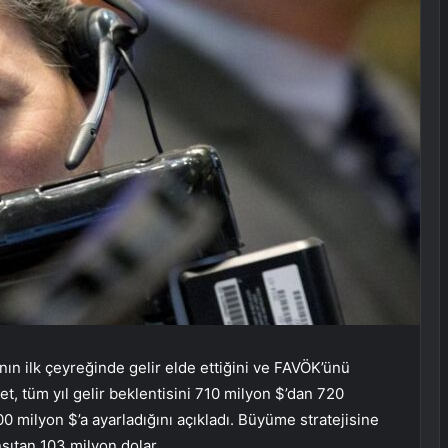
nın ilk çeyreğinde gelir elde ettiğini ve FAVÖK’ünü
ket, tüm yıl gelir beklentisini 710 milyon $’dan 720
00 milyon $’a ayarladığını açıkladı. Büyüme stratejisine
ıtan 103 milyon dolar.