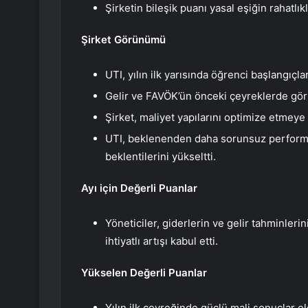
Şirketin bileşik puanı yasal eşiğin rahatlık
Şirket Görünümü
UTI, yılın ilk yarısında öğrenci başlangıçla
Gelir ve FAVÖK’ün önceki çeyreklerde gö
Şirket, maliyet yapılarını optimize etmey
UTI, beklenenden daha sorunsuz performans
beklentilerini yükseltti.
Ayı için Değerli Puanlar
Yöneticiler, giderlerin ve gelir tahminle
ihtiyatlı artışı kabul etti.
Yükselen Değerli Puanlar
Yılın ilk çeyreğinde güçlü mali sonuçlar e