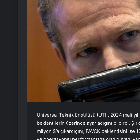
Universal Teknik Enstitüsü (UTI), 2024 mali yılı
beklentilerin üzerinde ayarladığını bildirdi. Şir
milyon $’a çıkardığını, FAVÖK beklentisini ise 1
ve operasyonel performansına olan güveni yans