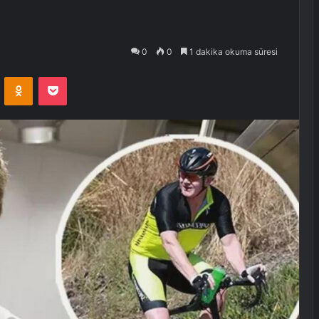
0
0
1 dakika okuma süresi
VKontakte
Odnoklassniki
Pocket