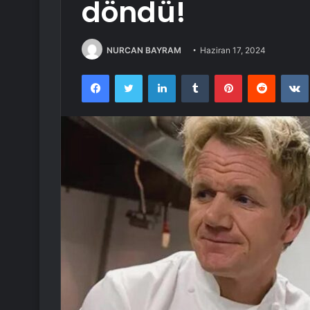
döndü!
NURCAN BAYRAM
Haziran 17, 2024
Facebook
Twitter
LinkedIn
Tumblr
Pinterest
Reddit