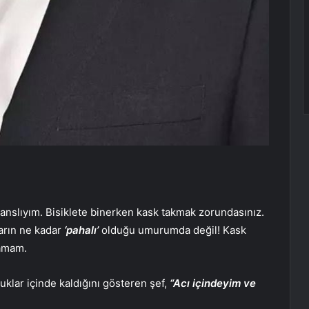
anslıyım. Bisiklete binerken kask takmak zorundasınız.
arın ne kadar
‘pahalı’
olduğu umurumda değil! Kask
tamam.
klar içinde kaldığını gösteren şef,
“Acı içindeyim ve