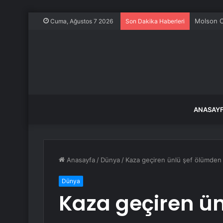
Molson C
Cuma, Ağustos 7 2026
Son Dakika Haberleri
ANASAY
Anasayfa
/
Dünya
/
Kaza geçiren ünlü şef ölümden
Dünya
Kaza geçiren ü