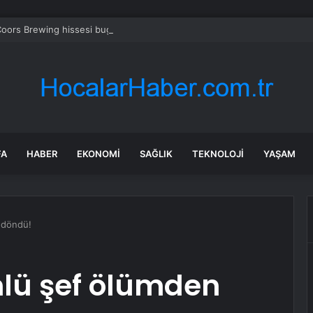
oors Brewing hissesi bugün neden yükseliyor?
FA
HABER
EKONOMI
SAĞLIK
TEKNOLOJI
YAŞAM
 döndü!
nlü şef ölümden