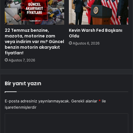
22 Temmuz benzine,
Kevin Warsh Fed Başkanı
mazota, motorine zam
Oldu
veya indirim var mı? Güncel
Ağustos 6, 2026
benzin motorin akaryakıt
fiyatları!
Ağustos 7, 2026
Bir yanıt yazın
E-posta adresiniz yayınlanmayacak.
Gerekli alanlar
*
ile
işaretlenmişlerdir
Y
o