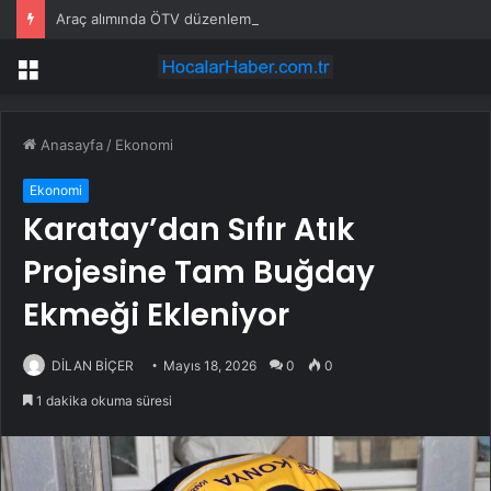
Araç alımında ÖTV düzenlemesi: Vatandaşlar bayilere akın etti
Menü
Anasayfa
/
Ekonomi
Ekonomi
Karatay’dan Sıfır Atık
Projesine Tam Buğday
Ekmeği Ekleniyor
DİLAN BİÇER
Mayıs 18, 2026
0
0
1 dakika okuma süresi