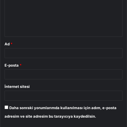
r
u
m
*
Ad
*
E-posta
*
İnternet sitesi
Daha sonraki yorumlarımda kullanılması için adım, e-posta
adresim ve site adresim bu tarayıcıya kaydedilsin.