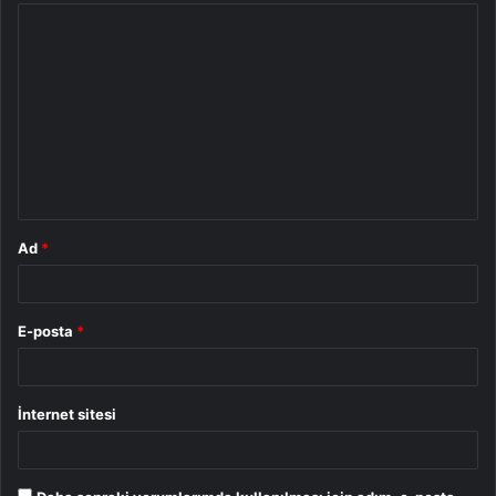
Y
o
r
u
m
*
Ad
*
E-posta
*
İnternet sitesi