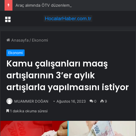
Araç alımında ÖTV düzenlemesi: Vatandaşlar bayilere akın etti
Menü
Anasayfa
/
Ekonomi
Ekonomi
Kamu çalışanları maaş
artışlarının 3’er aylık
artışlarla yapılmasını istiyor
MUAMMER DOĞAN
Ağustos 16, 2023
0
9
1 dakika okuma süresi