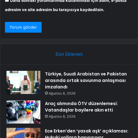
Daha sonraki yorumlarımda kullanılması için adım, e-posta
adresim ve site adresim bu tarayıcıya kaydedilsin.
Son Eklenen
Türkiye, Suudi Arabistan ve Pakistan
arasında ortak savunma anlaşması
imzalandı
Ağustos 8, 2026
Araç alımında ÖTV düzenlemesi:
Vatandaşlar bayilere akın etti
Ağustos 8, 2026
Ece Erken’den ‘yasak aşk’ açıklaması:
Hukuki yollara başvuruyor