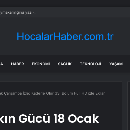
aymakamlığına yazı gönderildi: İstanbul’da okullarda mescid kararı
FA
HABER
EKONOMI
SAĞLIK
TEKNOLOJI
YAŞAM
k Çarşamba İzle: Kaderle Olur 33. Bölüm Full HD izle Ekran
kın Gücü 18 Ocak