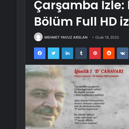
Çarşamba İzle: 
Bölüm Full HD iz
MEHMET YAVUZ ARSLAN
Ocak 19, 2023
Facebook
Twitter
LinkedIn
Tumblr
Pinterest
Reddit