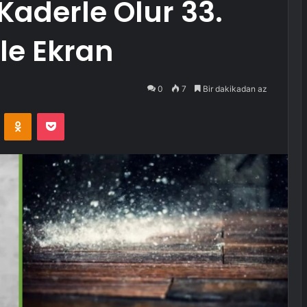
Kaderle Olur 33.
le Ekran
0
7
Bir dakikadan az
VKontakte
Odnoklassniki
Pocket