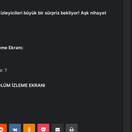
eyicileri büyük bir sürpriz bekliyor! Aşk nihayet
eme Ekranı:
r. ?
ÖLÜM İZLEME EKRANI
erest
Reddit
VKontakte
Odnoklassniki
Pocket
E-Posta ile paylaş
Yazdır