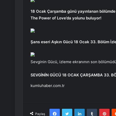
18 Ocak Çarşamba günü yayınlanan bölümde izl
The Power of Love’da yolunu buluyor!
Şans eseri Aşkın Gücü 18 Ocak 33. Bölüm İzl
Sevginin Gücü, izleme ekranının son bölümüdü
SEVGİNİN GÜCÜ 18 OCAK ÇARŞAMBA 33. B
kumluhaber.com.tr
Facebook
Twitter
LinkedIn
Tumblr
Pint
Paylaş