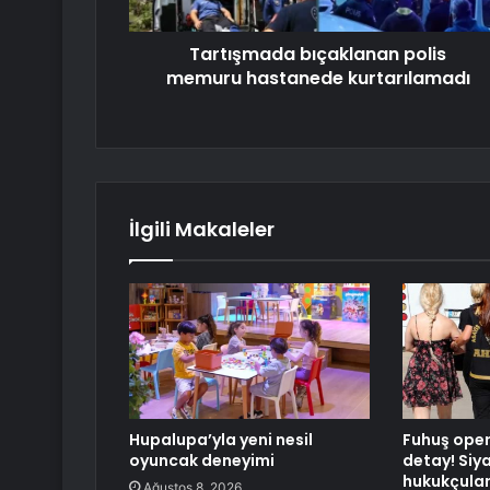
Tartışmada bıçaklanan polis
memuru hastanede kurtarılamadı
İlgili Makaleler
Hupalupa’yla yeni nesil
Fuhuş ope
oyuncak deneyimi
detay! Siya
hukukçular
Ağustos 8, 2026