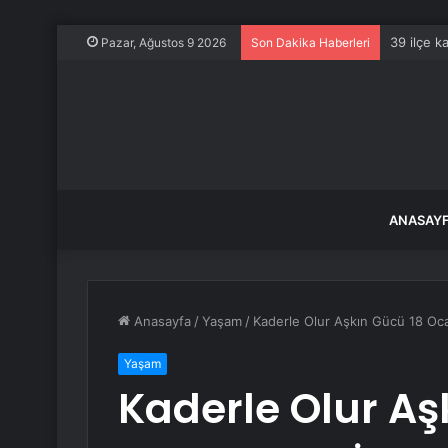
39 ilçe k
Pazar, Ağustos 9 2026
Son Dakika Haberleri
ANASAY
Anasayfa
/
Yaşam
/
Kaderle Olur Aşkın Gücü 18 Oca
Yaşam
Kaderle Olur Aş