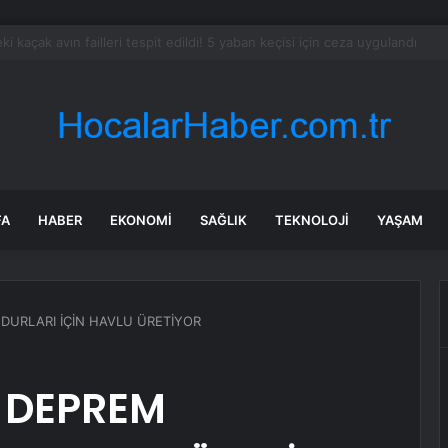
olgu sandı meğer çenesini böcek ısırmış
FA
HABER
EKONOMI
SAĞLIK
TEKNOLOJI
YAŞAM
ĞDURLARI İÇİN HAVLU ÜRETİYOR
R DEPREM