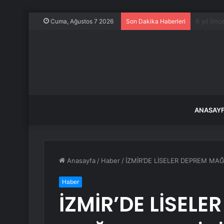
Herkes d
Cuma, Ağustos 7 2026
Son Dakika Haberleri
ANASAY
Anasayfa
/
Haber
/
İZMİR’DE LİSELER DEPREM MA
Haber
İZMİR’DE LİSELE