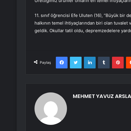
Ürettiğimiz ürünler onların en temel ihtiyaçların
11. sınıf öğrencisi Efe Uluten (16), “Büyük bir 
halkının temel ihtiyaçlarından biri olan tuvalet 
geldik. Okullar tatil oldu, depremzedelere yard
Facebook
Twitter
LinkedIn
Tumblr
Pint
Paylaş
MEHMET YAVUZ ARSL