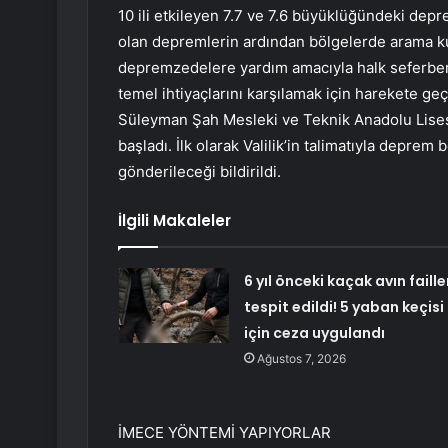
10 ili etkileyen 7.7 ve 7.6 büyüklüğündeki depr
olan depremlerin ardından bölgelerde arama ku
depremzedelere yardım amacıyla halk seferber 
temel ihtiyaçlarını karşılamak için harekete ge
Süleyman Şah Mesleki ve Teknik Anadolu Lisesi
başladı. İlk olarak Valilik’in talimatıyla deprem 
gönderileceği bildirildi.
İlgili Makaleler
6 yıl önceki kaçak avın faille
tespit edildi! 5 yaban keçisi
için ceza uygulandı
Ağustos 7, 2026
İMECE YÖNTEMİ YAPIYORLAR