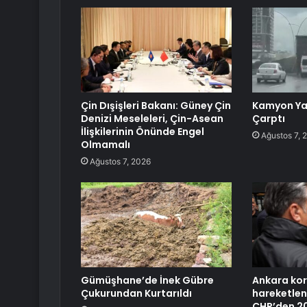
Çin Dışişleri Bakanı: Güney Çin
Kamyon Ya
Denizi Meseleleri, Çin-Asean
Çarptı
İlişkilerinin Önünde Engel
Ağustos 7, 
Olmamalı
Ağustos 7, 2026
Gümüşhane’de İnek Gübre
Ankara kor
Çukurundan Kurtarıldı
hareketlend
CHP’den 20