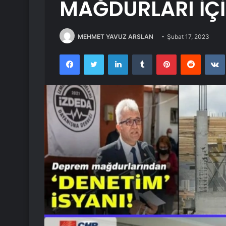
MAĞDURLARI İÇ
MEHMET YAVUZ ARSLAN
Şubat 17, 2023
Facebook
Twitter
LinkedIn
Tumblr
Pinterest
Reddit