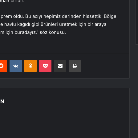
dan biridir.”
deprem oldu. Bu acıyı hepimiz derinden hissettik. Bölge
ve havlu kağıdı gibi ürünleri üretmek için bir araya
ım için buradayız.” söz konusu.
erest
Reddit
VKontakte
Odnoklassniki
Pocket
E-Posta ile paylaş
Yazdır
AN