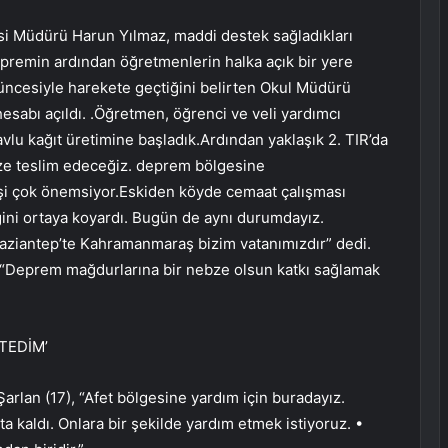
i Müdürü Harun Yılmaz, maddi destek sağladıkları
epremin ardından öğretmenlerin halka açık bir yere
üncesiyle harekete geçtiğini belirten Okul Müdürü
hesabı açıldı. .Öğretmen, öğrenci ve veli yardımcı
havlu kağıt üretimine başladık.Ardından yaklaşık 2. TIR’da
ize teslim edeceğiz. deprem bölgesine
şi çok önemsiyor.Eskiden köyde cemaat çalışması
ğini ortaya koyardı. Bugün de aynı durumdayız.
aziantep’te Kahramanmaraş bizim vatanımızdır” dedi.
“Deprem mağdurlarına bir nebze olsun katkı sağlamak
TEDİM’
Şarlan (17), “Afet bölgesine yardım için buradayız.
ta kaldı. Onlara bir şekilde yardım etmek istiyoruz. •