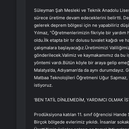
Süleyman Şah Mesleki ve Teknik Anadolu Lises
sürece üretime devam edeceklerini belirtti. D
gelerek deprem bölgesi için ne yapabiliriz düş
Yılmaz, “Öğretmenlerimizin fikriyle bir yardım 
oldu.İlk etapta bir tır dolusu tuvalet kağıdı ve 
çalışmalara başlayacağız.Üretimimizi Valiliğim
gönderilecek.Valimiz ve kaymakamımız da bu i
yöntemi vardı.Bütün köyle bir araya gelip eme
Malatya’da, Adıyaman’da da aynı durumdayız. G
Matbaa Teknolojileri Öğretmeni Uğur Sapmaz, 
istiyoruz.
‘BEN TATİL DİNLEMEDİM, YARDIMCI OLMAK İS
Prodüksiyona katılan 11. sınıf öğrencisi Hande 
Birçok bölgede evlerimiz yıkıldı. İnsanlar sokak