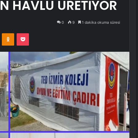
İN HAVLU ÜRETİYOR
0
9
1 dakika okuma süresi
VKontakte
Odnoklassniki
Pocket