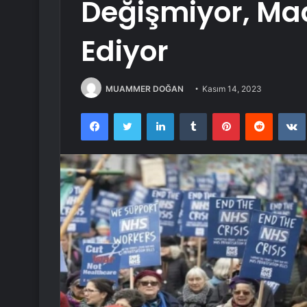
Değişmiyor, Ma
Ediyor
MUAMMER DOĞAN
Kasım 14, 2023
Facebook
Twitter
LinkedIn
Tumblr
Pinterest
Reddit