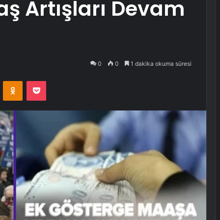
aş Artışları Devam
0
0
1 dakika okuma süresi
VKontakte
Odnoklassniki
Pocket