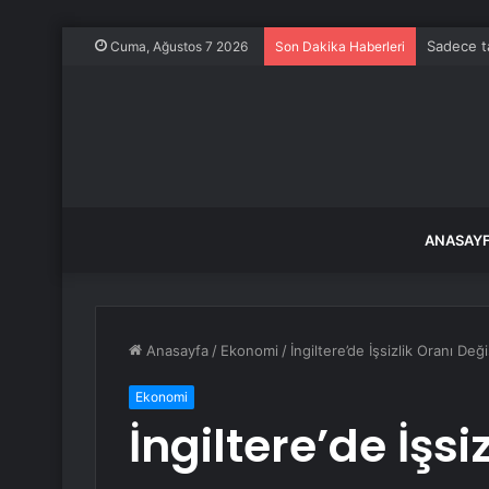
Sadece ta
Cuma, Ağustos 7 2026
Son Dakika Haberleri
ANASAY
Anasayfa
/
Ekonomi
/
İngiltere’de İşsizlik Oranı De
Ekonomi
İngiltere’de İşsi