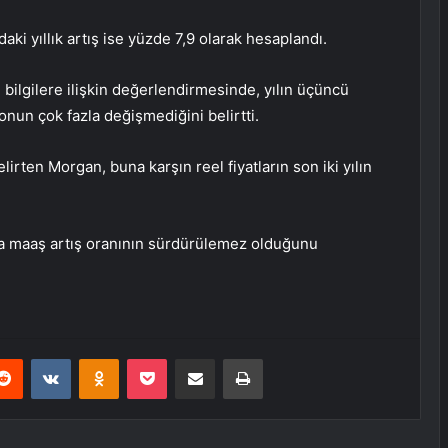
i yıllık artış ise yüzde 7,9 olarak hesaplandı.
bilgilere ilişkin değerlendirmesinde, yılın üçüncü
onun çok fazla değişmediğini belirtti.
rten Morgan, buna karşın reel fiyatların son iki yılın
da maaş artış oranının sürdürülemez olduğunu
erest
Reddit
VKontakte
Odnoklassniki
Pocket
E-Posta ile paylaş
Yazdır