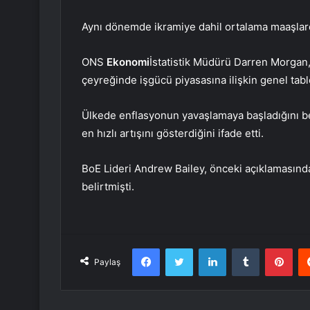
Aynı dönemde ikramiye dahil ortalama maaşlardak
ONS
Ekonomi
İstatistik Müdürü Darren Morgan, 
çeyreğinde işgücü piyasasına ilişkin genel tabl
Ülkede enflasyonun yavaşlamaya başladığını beli
en hızlı artışını gösterdiğini ifade etti.
BoE Lideri Andrew Bailey, önceki açıklamasın
belirtmişti.
Facebook
Twitter
LinkedIn
Tumblr
Pint
Paylaş