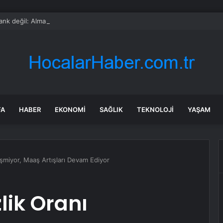
nk değil: Almanya’nın yeni savaş planı dikkat çekti
FA
HABER
EKONOMI
SAĞLIK
TEKNOLOJI
YAŞAM
ğişmiyor, Maaş Artışları Devam Ediyor
zlik Oranı