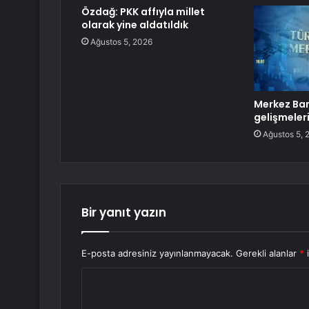
Özdağ: PKK affıyla millet
olarak yine aldatıldık
Ağustos 5, 2026
Merkez Bank
gelişmeler
Ağustos 5, 
Bir yanıt yazın
E-posta adresiniz yayınlanmayacak.
Gerekli alanlar
*
i
Y
o