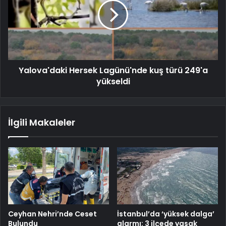
Yalova'daki Hersek Lagünü'nde kuş türü 249'a
yükseldi
İlgili Makaleler
Ceyhan Nehri’nde Ceset
İstanbul’da ‘yüksek dalga’
Bulundu
alarmı: 3 ilçede yasak