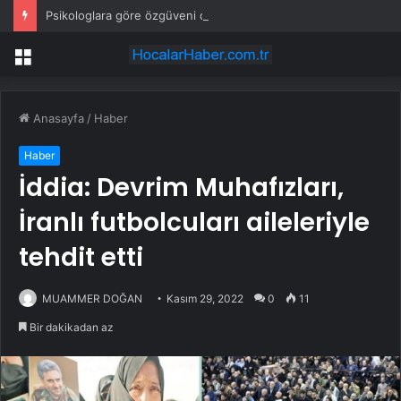
Psikologlara göre özgüveni düşük insanların ağzından düşürmediği 10 cümle
Menü
Anasayfa
/
Haber
Haber
İddia: Devrim Muhafızları,
İranlı futbolcuları aileleriyle
tehdit etti
MUAMMER DOĞAN
Kasım 29, 2022
0
11
Bir dakikadan az